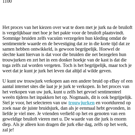
1100
Facebook
Twitter
Pinterest
WhatsApp
Het proces van het kiezen over wat te doen met je jurk na de bruiloft
is vergelijkbaar met hoe je het pakte voor de bruiloft plaatsvindt.
Sommige bruiden zelfs vacuüm verzegelen hun kleding omdat de
sentimentele waarde en de bevestiging dat ze in die korte tijd dat ze
samen hebben ontwikkeld, is gewoon begrijpelijk. Hoewel de
slechte kant hiervan is dat voor die bruiden die net bezegelen hun
trouwjurken en zet het in een donker hoekje van de kast is dat die
toga zelfs zal worden vergeten. Toch is het begrijpelijk, maar toch je
weet dat je kunt je jurk het leven dat altijd al wilde geven.
U kunt uw trouwjurk verkopen aan een andere bruid op eBay of een
aantal internet sites die laat je je jurk te verkopen. In het proces van
het verkopen van uw jurk, kunt u zelfs het gevoel sentimenteel
weeën tijdens het inpakken het op. Nogmaals, dit is ook begrijpelijk.
Stel je voor, het selecteren van uw
trouwjurken
en voortdurend op
zoek naar de juiste bruidsjurk, dan als je eenmaal hebt gevonden, in
liefde je viel mee. Je vrienden verliefd op het en genoten van een
geweldige bruiloft vieren met u. De waarde van die jurk is enorm
diep. Als je alleen kon dragen die jurk elke dag, zelfs op het werk,
zal je!