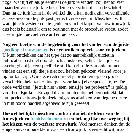
nogal wat tijd en als je eenmaal de jurk te vinden, zou het tot vier
maanden voor de jurk te bestellen en verscheept naar de winkel.
Dan na de jurk komt in de winkel die u kan nodig zijn verschillende
accessoires om de jurk past perfect verzekeren u. Misschien wilt u
wat tijd te investeren en te genieten van het kopen van uw trouwjurk
dus het is belangrijk om te beginnen met de procedure vroeg, zodat
u vermijden gevoel verward en gehaast.
Nog een beetje van de begeleiding voor het vinden van de juiste
goedkope trouwjurken
is te gebruiken op vele soorten jurken.
U kunt ontdekken dat het type dat zo aantrekkelijk uitziet in
publicaties past niet door de lichaamsbouw, zelfs al ben je ervan
overtuigd dat je een specifieke stijl kan zijn. Je zou ook kunnen
vinden dat een stijl die je niet zou hebben gekozen vleiend voor je
figuur kan zijn. Om deze reden moet je proberen op een grote
verscheidenheid van ontwerpen voordat zij elke speciaal type. De
oude verklaren, "je zult niet weten, tenzij je het probeert," is geldig
voor bruidsjurken. Er zijn tal van bruiden die hebben ontdekt dat
hun perfecte trouwjurk bleek enigszins afwijken van degene die ze
in hun hoofd hadden afgebeeld te zijn geweest.
Hoewel het lijkt misschien contra-intuïtief, de kleur van de
trouwjurk en
bruidsschoenen
is een belangrijke overweging bij
het ​​kiezen van de perfecte trouwjurk.
Veel mensen denken dat de
enige aanvaardbare kleur voor een trouwjurk is een echt wit, maar