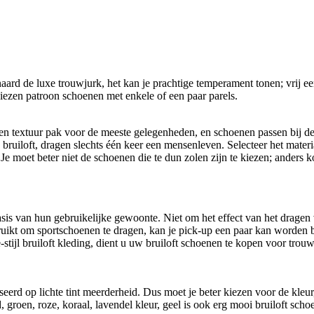
ard de luxe trouwjurk, het kan je prachtige temperament tonen; vrij 
 kiezen patroon schoenen met enkele of een paar parels.
n textuur pak voor de meeste gelegenheden, en schoenen passen bij de t
e bruiloft, dragen slechts één keer een mensenleven. Selecteer het mate
e moet beter niet de schoenen die te dun zolen zijn te kiezen; anders k
is van hun gebruikelijke gewoonte. Niet om het effect van het dragen v
ruikt om sportschoenen te dragen, kan je pick-up een paar kan worden b
tijl bruiloft kleding, dient u uw bruiloft schoenen te kopen voor tro
baseerd op lichte tint meerderheid. Dus moet je beter kiezen voor de kleu
 groen, roze, koraal, lavendel kleur, geel is ook erg mooi bruiloft sch