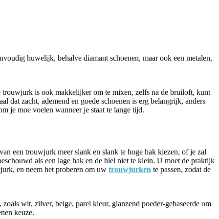
eenvoudig huwelijk, behalve diamant schoenen, maar ook een metalen,
rouwjurk is ook makkelijker om te mixen, zelfs na de bruiloft, kunt
riaal dat zacht, ademend en goede schoenen is erg belangrijk, anders
om je moe voelen wanneer je staat te lange tijd.
an een trouwjurk meer slank en slank te hoge hak kiezen, of je zal
eschouwd als een lage hak en de hiel niet te klein. U moet de praktijk
uwjurk, en neem het proberen om uw
trouwjurken
te passen, zodat de
r, zoals wit, zilver, beige, parel kleur, glanzend poeder-gebaseerde om
oenen keuze.