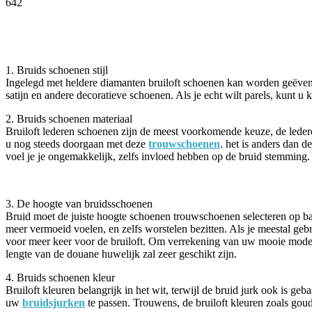
642
Facebook
Twitter
Pinterest
WhatsApp
1. Bruids schoenen stijl
Ingelegd met heldere diamanten bruiloft schoenen kan worden geëvena
satijn en andere decoratieve schoenen. Als je echt wilt parels, kunt u
2. Bruids schoenen materiaal
Bruiloft lederen schoenen zijn de meest voorkomende keuze, de ledere
u nog steeds doorgaan met deze
trouwschoenen
. het is anders dan d
voel je je ongemakkelijk, zelfs invloed hebben op de bruid stemming. J
3. De hoogte van bruidsschoenen
Bruid moet de juiste hoogte schoenen trouwschoenen selecteren op bas
meer vermoeid voelen, en zelfs worstelen bezitten. Als je meestal geb
voor meer keer voor de bruiloft. Om verrekening van uw mooie mode-s
lengte van de douane huwelijk zal zeer geschikt zijn.
4. Bruids schoenen kleur
Bruiloft kleuren belangrijk in het wit, terwijl de bruid jurk ook is ge
uw
bruidsjurken
te passen. Trouwens, de bruiloft kleuren zoals goud,