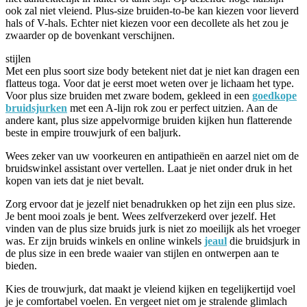
ook zal niet vleiend. Plus-size bruiden-to-be kan kiezen voor lieverd
hals of V-hals. Echter niet kiezen voor een decollete als het zou je
zwaarder op de bovenkant verschijnen.
stijlen
Met een plus soort size body betekent niet dat je niet kan dragen een
flatteus toga. Voor dat je eerst moet weten over je lichaam het type.
Voor plus size bruiden met zware bodem, gekleed in een
goedkope
bruidsjurken
met een A-lijn rok zou er perfect uitzien. Aan de
andere kant, plus size appelvormige bruiden kijken hun flatterende
beste in empire trouwjurk of een baljurk.
Wees zeker van uw voorkeuren en antipathieën en aarzel niet om de
bruidswinkel assistant over vertellen. Laat je niet onder druk in het
kopen van iets dat je niet bevalt.
Zorg ervoor dat je jezelf niet benadrukken op het zijn een plus size.
Je bent mooi zoals je bent. Wees zelfverzekerd over jezelf. Het
vinden van de plus size bruids jurk is niet zo moeilijk als het vroeger
was. Er zijn bruids winkels en online winkels
jeaul
die bruidsjurk in
de plus size in een brede waaier van stijlen en ontwerpen aan te
bieden.
Kies de trouwjurk, dat maakt je vleiend kijken en tegelijkertijd voel
je je comfortabel voelen. En vergeet niet om je stralende glimlach