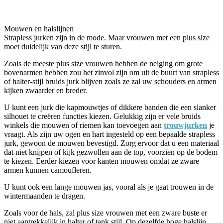
Mouwen en halslijnen
Strapless jurken zijn in de mode. Maar vrouwen met een plus size
moet duidelijk van deze stijl te sturen.
Zoals de meeste plus size vrouwen hebben de neiging om grote
bovenarmen hebben zou het zinvol zijn om uit de buurt van strapless
of halter-stijl bruids jurk blijven zoals ze zal uw schouders en armen
kijken zwaarder en breder.
U kunt een jurk die kapmouwtjes of dikkere banden die een slanker
silhouet te creëren functies kiezen. Gelukkig zijn er vele bruids
winkels die mouwen of riemen kan toevoegen aan
trouwjurken
je
vraagt. Als zijn uw ogen en hart ingesteld op een bepaalde strapless
jurk, gewoon de mouwen bevestigd. Zorg ervoor dat u een materiaal
dat niet knijpen of kijk gezwollen aan de top, voorzien op de bodem
te kiezen. Eerder kiezen voor kanten mouwen omdat ze zware
armen kunnen camoufleren.
U kunt ook een lange mouwen jas, vooral als je gaat trouwen in de
wintermaanden te dragen.
Zoals voor de hals, zal plus size vrouwen met een zware buste er
niet aantrekkelijk in halter of tank stijl. Op dezelfde hoge halslijn