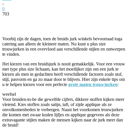
-
0
703
Facebook
Twitter
Pinterest
WhatsApp
Voorbij zijn de dagen, toen de bruids jurk winkels bevoorraad toga
catering aan alleen de kleinere maten. Nu kunt u plus size
trouwjurken in een overvloed aan verschillende stijlen en ontwerpen
te vinden.
Het kiezen van een bruidsjurk is nooit gemakkelijk. Voor een vrouw
met type plus size lichaam, kan het moeilijker zijn om een jurk te
kiezen als men in gedachten heeft verschillende factoren zoals stof,
stijl, pasvorm en ga zo maar door te blijven. Hier zijn enkele tips om
u te helpen kiezen voor een perfecte
grote maten trouwjurken
:
weefsel
Voor bruiden-to-be die gewelfde cijfers, dikkere stoffen kijken meer
vleiend. Kies stoffen zoals satijn, taft, of zijde applique als ze
onvolkomenheden te verbergen. Naast het voorkomen trouwjurken
die komen met zwaar kralen lijfjes en applique gegevens als deze
extravagante stijlen maken de mensen kijken naar de jurk meer dan
de bruid!