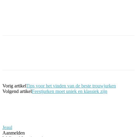
Facebook
Twitter
Pinterest
WhatsApp
Vorig artikel
Tips voor het vinden van de beste trouwjurken
Volgend artikel
Feestjurken moet uniek en klassiek zijn
Jeaul
Aanmelden