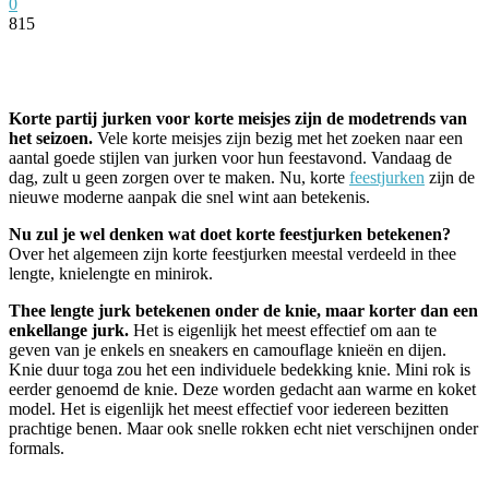
0
815
Facebook
Twitter
Pinterest
WhatsApp
Korte partij jurken voor korte meisjes zijn de modetrends van
het seizoen.
Vele korte meisjes zijn bezig met het zoeken naar een
aantal goede stijlen van jurken voor hun feestavond. Vandaag de
dag, zult u geen zorgen over te maken. Nu, korte
feestjurken
zijn de
nieuwe moderne aanpak die snel wint aan betekenis.
Nu zul je wel denken wat doet korte feestjurken betekenen?
Over het algemeen zijn korte feestjurken meestal verdeeld in thee
lengte, knielengte en minirok.
Thee lengte jurk betekenen onder de knie, maar korter dan een
enkellange jurk.
Het is eigenlijk het meest effectief om aan te
geven van je enkels en sneakers en camouflage knieën en dijen.
Knie duur toga zou het een individuele bedekking knie. Mini rok is
eerder genoemd de knie. Deze worden gedacht aan warme en koket
model. Het is eigenlijk het meest effectief voor iedereen bezitten
prachtige benen. Maar ook snelle rokken echt niet verschijnen onder
formals.