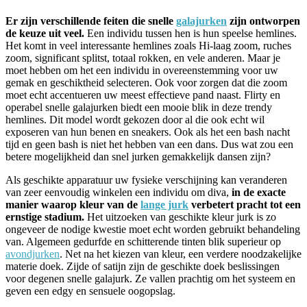
Er zijn verschillende feiten die snelle
galajurken
zijn ontworpen
de keuze uit veel.
Een individu tussen hen is hun speelse hemlines.
Het komt in veel interessante hemlines zoals Hi-laag zoom, ruches
zoom, significant splitst, totaal rokken, en vele anderen. Maar je
moet hebben om het een individu in overeenstemming voor uw
gemak en geschiktheid selecteren. Ook voor zorgen dat die zoom
moet echt accentueren uw meest effectieve pand naast. Flirty en
operabel snelle galajurken biedt een mooie blik in deze trendy
hemlines. Dit model wordt gekozen door al die ook echt wil
exposeren van hun benen en sneakers. Ook als het een bash nacht
tijd en geen bash is niet het hebben van een dans. Dus wat zou een
betere mogelijkheid dan snel jurken gemakkelijk dansen zijn?
Als geschikte apparatuur uw fysieke verschijning kan veranderen
van zeer eenvoudig winkelen een individu om diva,
in de exacte
manier waarop kleur van de
lange jurk
verbetert pracht tot een
ernstige stadium.
Het uitzoeken van geschikte kleur jurk is zo
ongeveer de nodige kwestie moet echt worden gebruikt behandeling
van. Algemeen gedurfde en schitterende tinten blik superieur op
avondjurken
. Net na het kiezen van kleur, een verdere noodzakelijke
materie doek. Zijde of satijn zijn de geschikte doek beslissingen
voor degenen snelle galajurk. Ze vallen prachtig om het systeem en
geven een edgy en sensuele oogopslag.