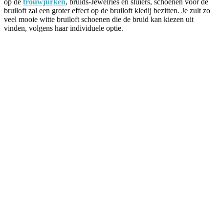
op de
trouwjurken
, bruids-Jewelries en sluiers, schoenen voor de
bruiloft zal een groter effect op de bruiloft kledij bezitten. Je zult zo
veel mooie witte bruiloft schoenen die de bruid kan kiezen uit
vinden, volgens haar individuele optie.
Facebook
Twitter
Pinterest
WhatsApp