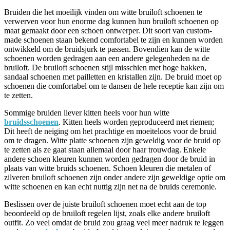
Bruiden die het moeilijk vinden om witte bruiloft schoenen te
verwerven voor hun enorme dag kunnen hun bruiloft schoenen op
maat gemaakt door een schoen ontwerper. Dit soort van custom-
made schoenen staan bekend comfortabel te zijn en kunnen worden
ontwikkeld om de bruidsjurk te passen. Bovendien kan de witte
schoenen worden gedragen aan een andere gelegenheden na de
bruiloft. De bruiloft schoenen stijl misschien met hoge hakken,
sandaal schoenen met pailletten en kristallen zijn. De bruid moet op
schoenen die comfortabel om te dansen de hele receptie kan zijn om
te zetten.
Sommige bruiden liever kitten heels voor hun witte
bruidsschoenen
. Kitten heels worden geproduceerd met riemen;
Dit heeft de neiging om het prachtige en moeiteloos voor de bruid
om te dragen. Witte platte schoenen zijn geweldig voor de bruid op
te zetten als ze gaat staan allemaal door haar trouwdag. Enkele
andere schoen kleuren kunnen worden gedragen door de bruid in
plaats van witte bruids schoenen. Schoen kleuren die metalen of
zilveren bruiloft schoenen zijn onder andere zijn geweldige optie om
witte schoenen en kan echt nuttig zijn net na de bruids ceremonie.
Beslissen over de juiste bruiloft schoenen moet echt aan de top
beoordeeld op de bruiloft regelen lijst, zoals elke andere bruiloft
outfit. Zo veel omdat de bruid zou graag veel meer nadruk te leggen