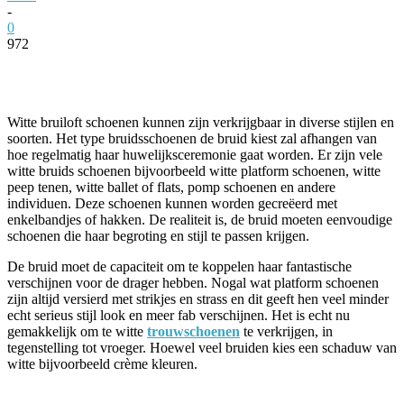
-
0
972
Facebook
Twitter
Pinterest
WhatsApp
Witte bruiloft schoenen kunnen zijn verkrijgbaar in diverse stijlen en
soorten. Het type bruidsschoenen de bruid kiest zal afhangen van
hoe regelmatig haar huwelijksceremonie gaat worden. Er zijn vele
witte bruids schoenen bijvoorbeeld witte platform schoenen, witte
peep tenen, witte ballet of flats, pomp schoenen en andere
individuen. Deze schoenen kunnen worden gecreëerd met
enkelbandjes of hakken. De realiteit is, de bruid moeten eenvoudige
schoenen die haar begroting en stijl te passen krijgen.
De bruid moet de capaciteit om te koppelen haar fantastische
verschijnen voor de drager hebben. Nogal wat platform schoenen
zijn altijd versierd met strikjes en strass en dit geeft hen veel minder
echt serieus stijl look en meer fab verschijnen. Het is echt nu
gemakkelijk om te witte
trouwschoenen
te verkrijgen, in
tegenstelling tot vroeger. Hoewel veel bruiden kies een schaduw van
witte bijvoorbeeld crème kleuren.