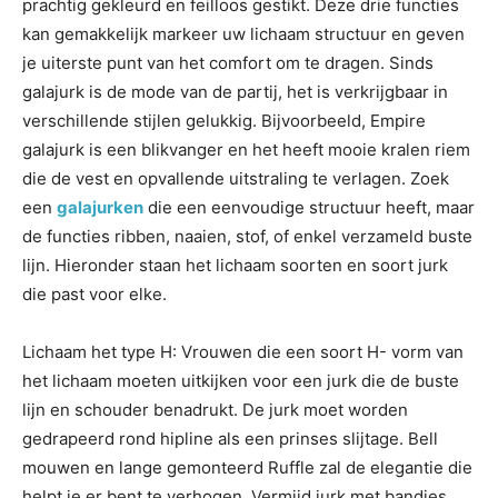
prachtig gekleurd en feilloos gestikt. Deze drie functies
kan gemakkelijk markeer uw lichaam structuur en geven
je uiterste punt van het comfort om te dragen. Sinds
galajurk is de mode van de partij, het is verkrijgbaar in
verschillende stijlen gelukkig. Bijvoorbeeld, Empire
galajurk is een blikvanger en het heeft mooie kralen riem
die de vest en opvallende uitstraling te verlagen. Zoek
een
galajurken
die een eenvoudige structuur heeft, maar
de functies ribben, naaien, stof, of enkel verzameld buste
lijn. Hieronder staan het lichaam soorten en soort jurk
die past voor elke.
Lichaam het type H: Vrouwen die een soort H- vorm van
het lichaam moeten uitkijken voor een jurk die de buste
lijn en schouder benadrukt. De jurk moet worden
gedrapeerd rond hipline als een prinses slijtage. Bell
mouwen en lange gemonteerd Ruffle zal de elegantie die
helpt je er bent te verhogen. Vermijd jurk met bandjes.