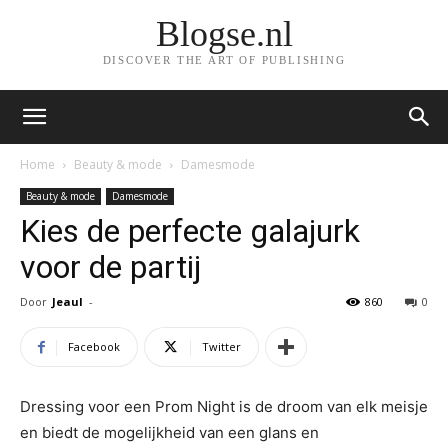
Blogse.nl
DISCOVER THE ART OF PUBLISHING
Home
Beauty & mode
Damesmode
Beauty & mode
Damesmode
Kies de perfecte galajurk
voor de partij
Door
Jeaul
-
860
0
Facebook
Twitter
Dressing voor een Prom Night is de droom van elk meisje
en biedt de mogelijkheid van een glans en