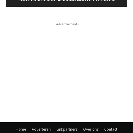
- Advertisement -
Home
Adverteren
Linkpartners
Over ons
Contact