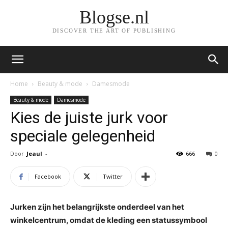
Blogse.nl
DISCOVER THE ART OF PUBLISHING
Home
Beauty & mode
Damesmode
Beauty & mode
Damesmode
Kies de juiste jurk voor
speciale gelegenheid
Door
Jeaul
-
666
0
Facebook
Twitter
Jurken zijn het belangrijkste onderdeel van het
winkelcentrum, omdat de kleding een statussymbool