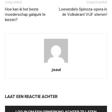
Vorig artikel
Volgend artikel
Hoe kan ik het beste
Loevendie’s Spinoza-opera in
moederschap galajurk te
de Volkskrant VIJF sterren!
kiezen?
Jeaul
LAAT EEN REACTIE ACHTER
LOG IN OM EEN OPMERKING ACHTER TE LATEN