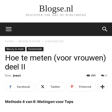
Blogse.nl
DISCOVER THE ART OF PUBLISHING
Home
Beauty & mode
Damesmode
Beauty & mode
Damesmode
Hoe te meten (voor vrouwen)
deel II
Door
Jeaul
-
899
0
Facebook
Twitter
Pinterest
Methode 4 van 6: Metingen voor Tops