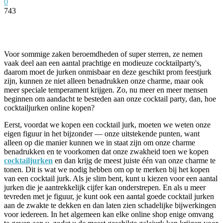
0
743
Facebook
Twitter
Pinterest
WhatsApp
Voor sommige zaken beroemdheden of super sterren, ze nemen
vaak deel aan een aantal prachtige en modieuze cocktailparty's,
daarom moet de jurken onmisbaar en deze geschikt prom feestjurk
zijn, kunnen ze niet alleen benadrukken onze charme, maar ook
meer speciale temperament krijgen. Zo, nu meer en meer mensen
beginnen om aandacht te besteden aan onze cocktail party, dan, hoe
cocktailjurken online kopen?
Eerst, voordat we kopen een cocktail jurk, moeten we weten onze
eigen figuur in het bijzonder — onze uitstekende punten, want
alleen op die manier kunnen we in staat zijn om onze charme
benadrukken en te voorkomen dat onze zwakheid toen we kopen
cocktailjurken
en dan krijg de meest juiste één van onze charme te
tonen. Dit is wat we nodig hebben om op te merken bij het kopen
van een cocktail jurk. Als je slim bent, kunt u kiezen voor een aantal
jurken die je aantrekkelijk cijfer kan onderstrepen. En als u meer
tevreden met je figuur, je kunt ook een aantal goede cocktail jurken
aan de zwakte te dekken en dan laten zien schadelijke bijwerkingen
voor iedereen. In het algemeen kan elke online shop enige omvang