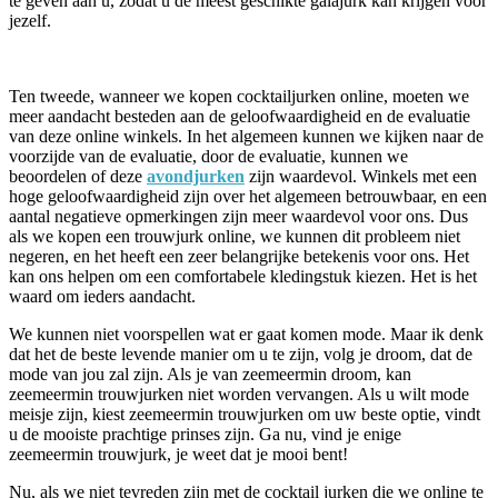
te geven aan u, zodat u de meest geschikte galajurk kan krijgen voor
jezelf.
Ten tweede, wanneer we kopen cocktailjurken online, moeten we
meer aandacht besteden aan de geloofwaardigheid en de evaluatie
van deze online winkels. In het algemeen kunnen we kijken naar de
voorzijde van de evaluatie, door de evaluatie, kunnen we
beoordelen of deze
avondjurken
zijn waardevol. Winkels met een
hoge geloofwaardigheid zijn over het algemeen betrouwbaar, en een
aantal negatieve opmerkingen zijn meer waardevol voor ons. Dus
als we kopen een trouwjurk online, we kunnen dit probleem niet
negeren, en het heeft een zeer belangrijke betekenis voor ons. Het
kan ons helpen om een comfortabele kledingstuk kiezen. Het is het
waard om ieders aandacht.
We kunnen niet voorspellen wat er gaat komen mode. Maar ik denk
dat het de beste levende manier om u te zijn, volg je droom, dat de
mode van jou zal zijn. Als je van zeemeermin droom, kan
zeemeermin trouwjurken niet worden vervangen. Als u wilt mode
meisje zijn, kiest zeemeermin trouwjurken om uw beste optie, vindt
u de mooiste prachtige prinses zijn. Ga nu, vind je enige
zeemeermin trouwjurk, je weet dat je mooi bent!
Nu, als we niet tevreden zijn met de cocktail jurken die we online te