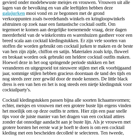
gevierd onder modebewuste meisjes en vrouwen. Vrouwen uit alle
lagen van de bevolking en van alle leeftijden hebben deze
galajurken
mooi vond en ze begonnen met de grond
verkooppunten zoals tweedehands winkels en kringloopwinkels
afstruinen op zoek naar een fantastische cocktail outfit. Om
tegemoet te komen aan dergelijke toenemende vraag, deze dagen
meerderheid van de winkelcentra en warenhuizen gastheer voor een
breed scala aan cocktail kledingstukken. Er zijn vele soorten van
stoffen die worden gebruikt om cocktail jurken te maken en de beste
van hen zijn zijde, chiffon en satijn. Materialen zoals krip, fluweel
en brokaat worden ook gebruikt om heldere cocktail outfits maken.
Hoewel deze in het oog springende periode stukken en het
veranderen en uitgegroeid tot nieuwere stijlen met elk voorbijgaand
jaar, sommige stijlen hebben gracieus doorstaan de tand des tijds en
nog steeds zeer zeer gewild door de mode kenners. De little black
dress is een van hen en het is nog steeds een nietje kledingstuk voor
cocktailparty's.
Cocktail kledingstukken passen bijna alle soorten lichaamsvormen;
echter, meisjes en vrouwen met een grotere buste lijn ergens vinden
het moeilijk om op deze outfits te zetten. Hier zijn een paar snelle
tips voor de juiste manier van het dragen van een cocktail attires
zonder dat onnodige aandacht aan je buste lijn. Als je vrouwen met
grotere borsten het eerste wat je hoeft te doen is om een cocktail
kleding met een bescheiden decolleté te selecteren. Ten tweede,