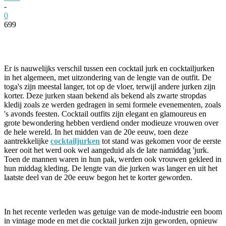
-
0
699
Facebook
Twitter
Pinterest
WhatsApp
Er is nauwelijks verschil tussen een cocktail jurk en cocktailjurken
in het algemeen, met uitzondering van de lengte van de outfit. De
toga's zijn meestal langer, tot op de vloer, terwijl andere jurken zijn
korter. Deze jurken staan bekend als bekend als zwarte stropdas
kledij zoals ze werden gedragen in semi formele evenementen, zoals
's avonds feesten. Cocktail outfits zijn elegant en glamoureus en
grote bewondering hebben verdiend onder modieuze vrouwen over
de hele wereld. In het midden van de 20e eeuw, toen deze
aantrekkelijke
cocktailjurken
tot stand was gekomen voor de eerste
keer ooit het werd ook wel aangeduid als de late namiddag 'jurk.
Toen de mannen waren in hun pak, werden ook vrouwen gekleed in
hun middag kleding. De lengte van die jurken was langer en uit het
laatste deel van de 20e eeuw begon het te korter geworden.
In het recente verleden was getuige van de mode-industrie een boom
in vintage mode en met die cocktail jurken zijn geworden, opnieuw