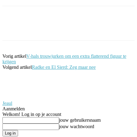
Facebook
Twitter
Pinterest
WhatsApp
Vorig artikel
V-hals trouwjurken om een extra flatterend figuur te
krijgen
Volgend artikel
Radke en El Sierd: Zeg maar nee
Jeaul
Aanmelden
Welkom! Log in op je account
jouw gebruikersnaam
jouw wachtwoord