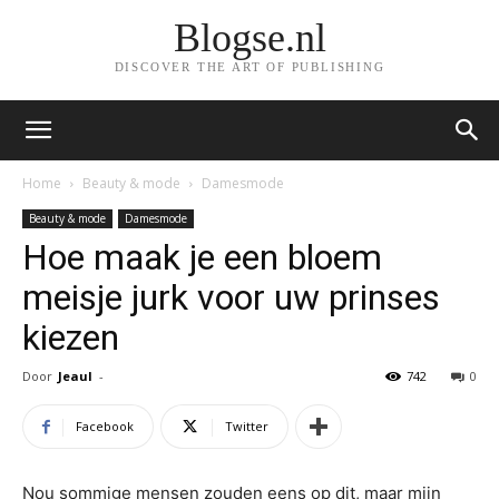
Blogse.nl
DISCOVER THE ART OF PUBLISHING
Home
Beauty & mode
Damesmode
Beauty & mode
Damesmode
Hoe maak je een bloem
meisje jurk voor uw prinses
kiezen
Door
Jeaul
-
742
0
Facebook
Twitter
Nou sommige mensen zouden eens op dit, maar mijn