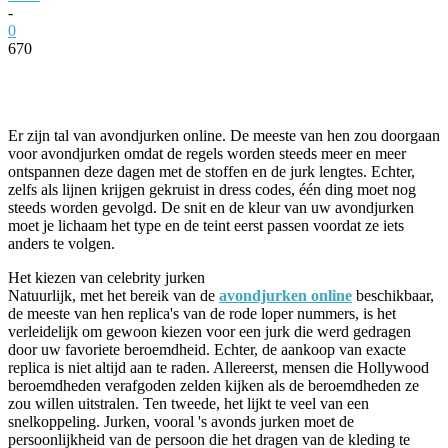
-
0
670
Facebook
Twitter
Pinterest
WhatsApp
Er zijn tal van avondjurken online. De meeste van hen zou doorgaan
voor avondjurken omdat de regels worden steeds meer en meer
ontspannen deze dagen met de stoffen en de jurk lengtes. Echter,
zelfs als lijnen krijgen gekruist in dress codes, één ding moet nog
steeds worden gevolgd. De snit en de kleur van uw avondjurken
moet je lichaam het type en de teint eerst passen voordat ze iets
anders te volgen.
Het kiezen van celebrity jurken
Natuurlijk, met het bereik van de
avondjurken online
beschikbaar,
de meeste van hen replica's van de rode loper nummers, is het
verleidelijk om gewoon kiezen voor een jurk die werd gedragen
door uw favoriete beroemdheid. Echter, de aankoop van exacte
replica is niet altijd aan te raden. Allereerst, mensen die Hollywood
beroemdheden verafgoden zelden kijken als de beroemdheden ze
zou willen uitstralen. Ten tweede, het lijkt te veel van een
snelkoppeling. Jurken, vooral 's avonds jurken moet de
persoonlijkheid van de persoon die het dragen van de kleding te