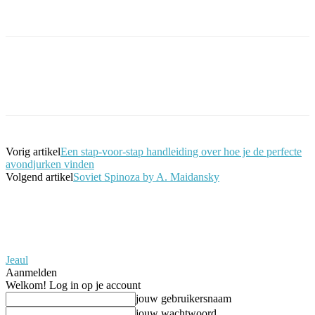
Facebook
Twitter
Pinterest
WhatsApp
Vorig artikel
Een stap-voor-stap handleiding over hoe je de perfecte
avondjurken vinden
Volgend artikel
Soviet Spinoza by A. Maidansky
Jeaul
Aanmelden
Welkom! Log in op je account
jouw gebruikersnaam
jouw wachtwoord