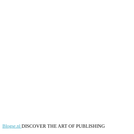
Blogse.nl
DISCOVER THE ART OF PUBLISHING