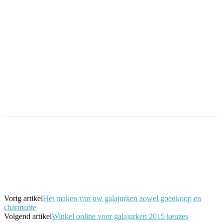
Facebook
Twitter
Pinterest
WhatsApp
Vorig artikel
Het maken van uw galajurken zowel goedkoop en
charmante
Volgend artikel
Winkel online voor galajurken 2015 keuzes