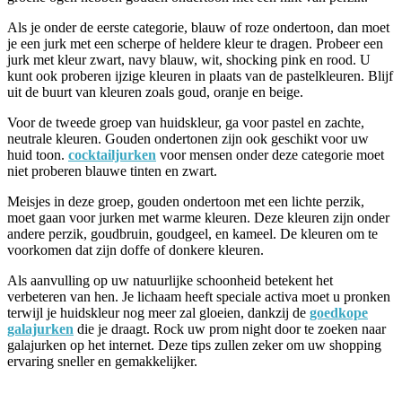
Als je onder de eerste categorie, blauw of roze ondertoon, dan moet
je een jurk met een scherpe of heldere kleur te dragen. Probeer een
jurk met kleur zwart, navy blauw, wit, shocking pink en rood. U
kunt ook proberen ijzige kleuren in plaats van de pastelkleuren. Blijf
uit de buurt van kleuren zoals goud, oranje en beige.
Voor de tweede groep van huidskleur, ga voor pastel en zachte,
neutrale kleuren. Gouden ondertonen zijn ook geschikt voor uw
huid toon.
cocktailjurken
voor mensen onder deze categorie moet
niet proberen blauwe tinten en zwart.
Meisjes in deze groep, gouden ondertoon met een lichte perzik,
moet gaan voor jurken met warme kleuren. Deze kleuren zijn onder
andere perzik, goudbruin, goudgeel, en kameel. De kleuren om te
voorkomen dat zijn doffe of donkere kleuren.
Als aanvulling op uw natuurlijke schoonheid betekent het
verbeteren van hen. Je lichaam heeft speciale activa moet u pronken
terwijl je huidskleur nog meer zal gloeien, dankzij de
goedkope
galajurken
die je draagt. Rock uw prom night door te zoeken naar
galajurken op het internet. Deze tips zullen zeker om uw shopping
ervaring sneller en gemakkelijker.