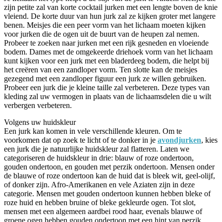
zijn petite zal van korte cocktail jurken met een lengte boven de knie
vleiend. De korte duur van hun jurk zal ze kijken groter met langere
benen. Meisjes die een peer vorm van het lichaam moeten kijken
voor jurken die de ogen uit de buurt van de heupen zal nemen.
Probeer te zoeken naar jurken met een rijk gesneden en vloeiende
bodem. Dames met de omgekeerde driehoek vorm van het lichaam
kunt kijken voor een jurk met een bladerdeeg bodem, die helpt bij
het creëren van een zandloper vorm. Ten slotte kan de meisjes
gezegend met een zandloper figuur een jurk ze willen gebruiken.
Probeer een jurk die je kleine taille zal verbeteren. Deze types van
kleding zal uw vermogen in plaats van de lichaamsdelen die u wilt
verbergen verbeteren.
Volgens uw huidskleur
Een jurk kan komen in vele verschillende kleuren. Om te
voorkomen dat op zoek te licht of te donker in je
avondjurken
, kies
een jurk die je natuurlijke huidskleur zal flatteren. Laten we
categoriseren de huidskleur in drie: blauw of roze ondertoon,
gouden ondertoon, en gouden met perzik ondertoon. Mensen onder
de blauwe of roze ondertoon kan de huid dat is bleek wit, geel-olijf,
of donker zijn. Afro-Amerikanen en vele Aziaten zijn in deze
categorie. Mensen met gouden ondertoon kunnen hebben bleke of
roze huid en hebben bruine of bleke gekleurde ogen. Tot slot,
mensen met een algemeen aardbei rood haar, evenals blauwe of
groene ogen hebben gouden ondertoon met een hint van perzik.