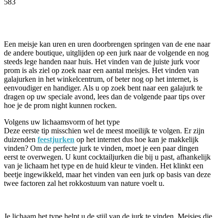
583
Facebook
Twitter
Pinterest
WhatsApp
Een meisje kan uren en uren doorbrengen springen van de ene naar
de andere boutique, uitglijden op een jurk naar de volgende en nog
steeds lege handen naar huis. Het vinden van de juiste jurk voor
prom is als ziel op zoek naar een aantal meisjes. Het vinden van
galajurken in het winkelcentrum, of beter nog op het internet, is
eenvoudiger en handiger. Als u op zoek bent naar een galajurk te
dragen op uw speciale avond, lees dan de volgende paar tips over
hoe je de prom night kunnen rocken.
Volgens uw lichaamsvorm of het type
Deze eerste tip misschien wel de meest moeilijk te volgen. Er zijn
duizenden
feestjurken
op het internet dus hoe kan je makkelijk
vinden? Om de perfecte jurk te vinden, moet je een paar dingen
eerst te overwegen. U kunt cocktailjurken die bij u past, afhankelijk
van je lichaam het type en de huid kleur te vinden. Het klinkt een
beetje ingewikkeld, maar het vinden van een jurk op basis van deze
twee factoren zal het rokkostuum van nature voelt u.
Je lichaam het type helpt u de stijl van de jurk te vinden. Meisjes die