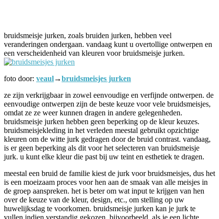
Facebook
Twitter
Pinterest
WhatsApp
bruidsmeisje jurken, zoals bruiden jurken, hebben veel
veranderingen ondergaan. vandaag kunt u overtollige ontwerpen en
een verscheidenheid van kleuren voor bruidsmeisje jurken.
foto door:
veaul
→
bruidsmeisjes jurken
ze zijn verkrijgbaar in zowel eenvoudige en verfijnde ontwerpen. de
eenvoudige ontwerpen zijn de beste keuze voor vele bruidsmeisjes,
omdat ze ze weer kunnen dragen in andere gelegenheden.
bruidsmeisje jurken hebben geen beperking op de kleur keuzes.
bruidsmeisjekleding in het verleden meestal gebruikt opzichtige
kleuren om de witte jurk gedragen door de bruid contrast. vandaag,
is er geen beperking als dit voor het selecteren van bruidsmeisje
jurk. u kunt elke kleur die past bij uw teint en esthetiek te dragen.
meestal een bruid de familie kiest de jurk voor bruidsmeisjes, dus het
is een moeizaam proces voor hen aan de smaak van alle meisjes in
de groep aanspreken. het is beter om wat input te krijgen van hen
over de keuze van de kleur, design, etc., om stelling op uw
huwelijksdag te voorkomen. bruidsmeisje jurken kan je jurk te
vullen indien verstandig gekozen. bijvoorbeeld, als je een lichte