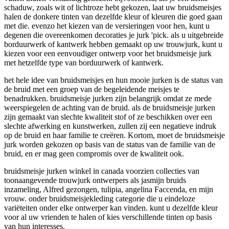
schaduw, zoals wit of lichtroze hebt gekozen, laat uw bruidsmeisjes
halen de donkere tinten van dezelfde kleur of kleuren die goed gaan
met die. evenzo het kiezen van de versieringen voor hen, kunt u
degenen die overeenkomen decoraties je jurk 'pick. als u uitgebreide
borduurwerk of kantwerk hebben gemaakt op uw trouwjurk, kunt u
kiezen voor een eenvoudiger ontwerp voor het bruidsmeisje jurk
met hetzelfde type van borduurwerk of kantwerk.
het hele idee van bruidsmeisjes en hun mooie jurken is de status van
de bruid met een groep van de begeleidende meisjes te
benadrukken. bruidsmeisje jurken zijn belangrijk omdat ze mede
weerspiegelen de achting van de bruid. als de bruidsmeisje jurken
zijn gemaakt van slechte kwaliteit stof of ze beschikken over een
slechte afwerking en kunstwerken, zullen zij een negatieve indruk
op de bruid en haar familie te creëren. Kortom, moet de bruidsmeisje
jurk worden gekozen op basis van de status van de familie van de
bruid, en er mag geen compromis over de kwaliteit ook.
bruidsmeisje jurken winkel in canada voorzien collecties van
toonaangevende trouwjurk ontwerpers als jasmijn bruids
inzameling, Alfred gezongen, tulipia, angelina Faccenda, en mijn
vrouw. onder bruidsmeisjekleding categorie die u eindeloze
variëteiten onder elke ontwerper kan vinden. kunt u dezelfde kleur
voor al uw vrienden te halen of kies verschillende tinten op basis
van hun interesses.