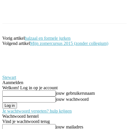
Facebook
Twitter
Pinterest
WhatsApp
Vorig artikel
balzaal en formele jurken
Volgend artikel
Mijn zomercursus 2015 (zonder collegium)
Stewart
Aanmelden
Welkom! Log in op je account
jouw gebruikersnaam
jouw wachtwoord
Je wachtwoord vergeten? hulp krijgen
Wachtwoord herstel
Vind je wachtwoord terug
jouw mailadres