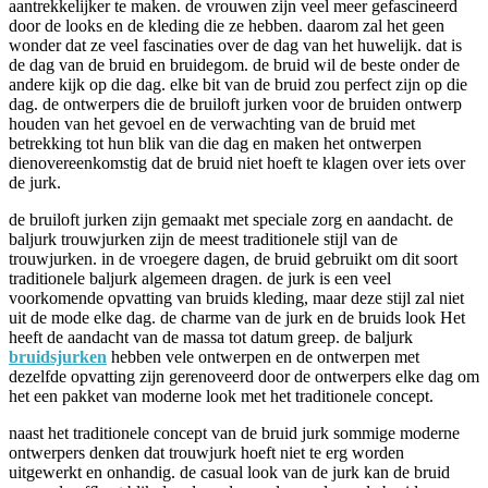
aantrekkelijker te maken. de vrouwen zijn veel meer gefascineerd
door de looks en de kleding die ze hebben. daarom zal het geen
wonder dat ze veel fascinaties over de dag van het huwelijk. dat is
de dag van de bruid en bruidegom. de bruid wil de beste onder de
andere kijk op die dag. elke bit van de bruid zou perfect zijn op die
dag. de ontwerpers die de bruiloft jurken voor de bruiden ontwerp
houden van het gevoel en de verwachting van de bruid met
betrekking tot hun blik van die dag en maken het ontwerpen
dienovereenkomstig dat de bruid niet hoeft te klagen over iets over
de jurk.
de bruiloft jurken zijn gemaakt met speciale zorg en aandacht. de
baljurk trouwjurken zijn de meest traditionele stijl van de
trouwjurken. in de vroegere dagen, de bruid gebruikt om dit soort
traditionele baljurk algemeen dragen. de jurk is een veel
voorkomende opvatting van bruids kleding, maar deze stijl zal niet
uit de mode elke dag. de charme van de jurk en de bruids look Het
heeft de aandacht van de massa tot datum greep. de baljurk
bruidsjurken
hebben vele ontwerpen en de ontwerpen met
dezelfde opvatting zijn gerenoveerd door de ontwerpers elke dag om
het een pakket van moderne look met het traditionele concept.
naast het traditionele concept van de bruid jurk sommige moderne
ontwerpers denken dat trouwjurk hoeft niet te erg worden
uitgewerkt en onhandig. de casual look van de jurk kan de bruid