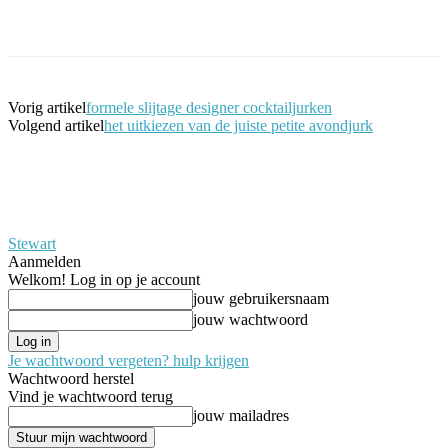
Facebook
Twitter
Pinterest
WhatsApp
Vorig artikel
formele slijtage designer cocktailjurken
Volgend artikel
het uitkiezen van de juiste petite avondjurk
Stewart
Aanmelden
Welkom! Log in op je account
jouw gebruikersnaam
jouw wachtwoord
Je wachtwoord vergeten? hulp krijgen
Wachtwoord herstel
Vind je wachtwoord terug
jouw mailadres