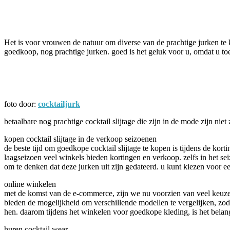
Facebook
Twitter
Pinterest
WhatsApp
Het is voor vrouwen de natuur om diverse van de prachtige jurken te
goedkoop, nog prachtige jurken. goed is het geluk voor u, omdat u toeva
foto door:
cocktailjurk
betaalbare nog prachtige cocktail slijtage die zijn in de mode zijn niet
kopen cocktail slijtage in de verkoop seizoenen
de beste tijd om goedkope cocktail slijtage te kopen is tijdens de ko
laagseizoen veel winkels bieden kortingen en verkoop. zelfs in het se
om te denken dat deze jurken uit zijn gedateerd. u kunt kiezen voor e
online winkelen
met de komst van de e-commerce, zijn we nu voorzien van veel keuzes.
bieden de mogelijkheid om verschillende modellen te vergelijken, zodat
hen. daarom tijdens het winkelen voor goedkope kleding, is het belangr
huren cocktail wear