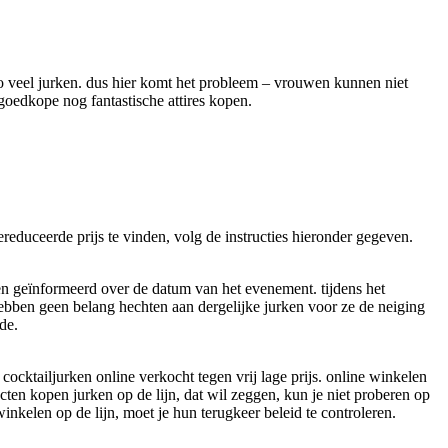
o veel jurken. dus hier komt het probleem – vrouwen kunnen niet
m goedkope nog fantastische attires kopen.
 gereduceerde prijs te vinden, volg de instructies hieronder gegeven.
den geïnformeerd over de datum van het evenement. tijdens het
hebben geen belang hechten aan dergelijke jurken voor ze de neiging
de.
cktailjurken online verkocht tegen vrij lage prijs. online winkelen
ecten kopen jurken op de lijn, dat wil zeggen, kun je niet proberen op
inkelen op de lijn, moet je hun terugkeer beleid te controleren.