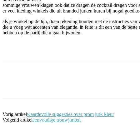
sommige vrouwen klagen ook dat ze dragen de cocktail dragen voor slech
er veel kleding winkels die uit branded jurken huren bij nogal goedko
als je winkel op de lijn, doen rekening houden met de instructies van 
die u voeg wat accenten van elegantie. in feite is dit een van de beste
hebben op de partij die u gaat bijwonen.
Facebook
Twitter
Pinterest
WhatsApp
Vorig artikel
waardevolle suggesties over prom jurk kleur
Volgend artikel
eenvoudige trouwjurken