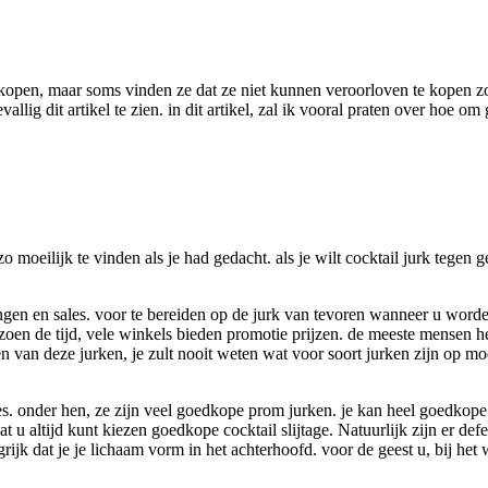
 kopen, maar soms vinden ze dat ze niet kunnen veroorloven te kopen z
llig dit artikel te zien. in dit artikel, zal ik vooral praten over hoe o
 zo moeilijk te vinden als je had gedacht. als je wilt cocktail jurk tegen
rtingen en sales. voor te bereiden op de jurk van tevoren wanneer u wor
izoen de tijd, vele winkels bieden promotie prijzen. de meeste mensen 
en van deze jurken, je zult nooit weten wat voor soort jurken zijn op mo
 onder hen, ze zijn veel goedkope prom jurken. je kan heel goedkope co
 u altijd kunt kiezen goedkope cocktail slijtage. Natuurlijk zijn er def
ijk dat je je lichaam vorm in het achterhoofd. voor de geest u, bij het w