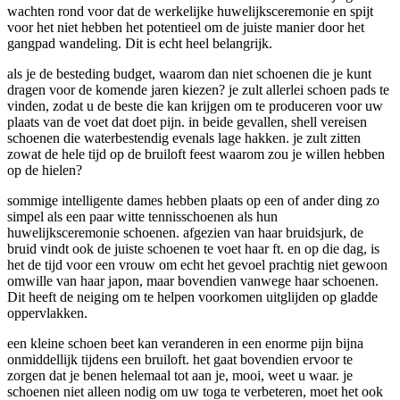
wachten rond voor dat de werkelijke huwelijksceremonie en spijt
voor het niet hebben het potentieel om de juiste manier door het
gangpad wandeling. Dit is echt heel belangrijk.
als je de besteding budget, waarom dan niet schoenen die je kunt
dragen voor de komende jaren kiezen? je zult allerlei schoen pads te
vinden, zodat u de beste die kan krijgen om te produceren voor uw
plaats van de voet dat doet pijn. in beide gevallen, shell vereisen
schoenen die waterbestendig evenals lage hakken. je zult zitten
zowat de hele tijd op de bruiloft feest waarom zou je willen hebben
op de hielen?
sommige intelligente dames hebben plaats op een of ander ding zo
simpel als een paar witte tennisschoenen als hun
huwelijksceremonie schoenen. afgezien van haar bruidsjurk, de
bruid vindt ook de juiste schoenen te voet haar ft. en op die dag, is
het de tijd voor een vrouw om echt het gevoel prachtig niet gewoon
omwille van haar japon, maar bovendien vanwege haar schoenen.
Dit heeft de neiging om te helpen voorkomen uitglijden op gladde
oppervlakken.
een kleine schoen beet kan veranderen in een enorme pijn bijna
onmiddellijk tijdens een bruiloft. het gaat bovendien ervoor te
zorgen dat je benen helemaal tot aan je, mooi, weet u waar. je
schoenen niet alleen nodig om uw toga te verbeteren, moet het ook