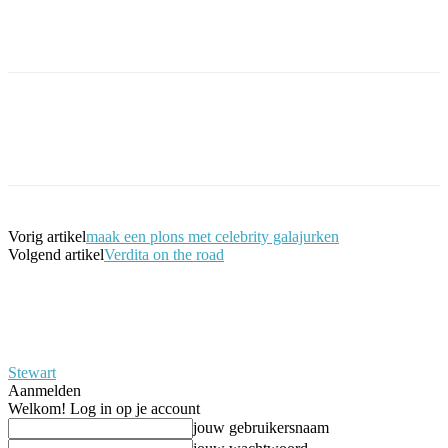
Facebook
Twitter
Pinterest
WhatsApp
Vorig artikel
maak een plons met celebrity galajurken
Volgend artikel
Verdita on the road
Stewart
Aanmelden
Welkom! Log in op je account
jouw gebruikersnaam