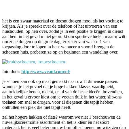
Facebook
Twitter
Pinterest
WhatsApp
het is een zwaar materiaal en doesnt drogen mooi als het vochtig te
krijgen. Als je spreekt over de telefoon of het uitvoeren van een
huishouden, op hen over, zodat je in een positie te krijgen in dienst
aan hen. in het geval u niet gebruikt om sportieve hielen maar u wilt
om ze te dragen op de grote dag, er zeker van waar u 1 van
toepassing door te lopen in hen. wanneer u vooraf brengen de
schoenen huis, proberen ze op en beginnen een wandeling over.
foto door:
http://www.veaul.com/nl/
je schoen kan ook op maat gemaakt naar uw ft dimensie passen.
wanneer je het gevoel dat je hoge hakken klasse, vaardigheid,
aantrekkelijke benen, macht, en al van de beste ideeën. bovendien,
in het geval u ervoor kiest om je voeten duik in het water, slip-ons
toelaten om snel te drogen. voor al diegenen die tapijt hebben,
onthullen een plek die niet tapijt heeft.
zal het hogere hakken of flats? waarom we niet 1 beschouwen de
huwelijksceremonie assortiment en het is kleur en het soort
materiaal. het is veel beter om uw bruiloft schoenen nu wijzigen dan