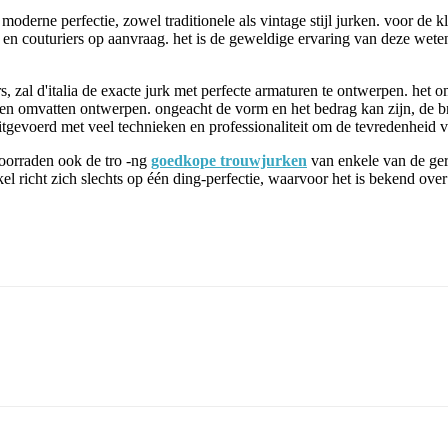
 moderne perfectie, zowel traditionele als vintage stijl jurken. voor de 
s en couturiers op aanvraag. het is de geweldige ervaring van deze wet
lders, zal d'italia de exacte jurk met perfecte armaturen te ontwerpen. het
ralen omvatten ontwerpen. ongeacht de vorm en het bedrag kan zijn, de br
tgevoerd met veel technieken en professionaliteit om de tevredenheid 
voorraden ook de tro -ng
goedkope trouwjurken
van enkele van de ge
richt zich slechts op één ding-perfectie, waarvoor het is bekend over Au