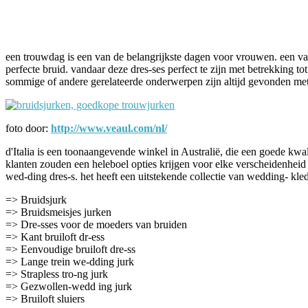
Facebook
Twitter
Pinterest
WhatsApp
een trouwdag is een van de belangrijkste dagen voor vrouwen. een van
perfecte bruid. vandaar deze dres-ses perfect te zijn met betrekking
sommige of andere gerelateerde onderwerpen zijn altijd gevonden met b
foto door:
http://www.veaul.com/nl/
d'Italia is een toonaangevende winkel in Australië, die een goede kwal
klanten zouden een heleboel opties krijgen voor elke verscheidenheid
wed-ding dres-s. het heeft een uitstekende collectie van wedding- kl
=> Bruidsjurk
=> Bruidsmeisjes jurken
=> Dre-sses voor de moeders van bruiden
=> Kant bruiloft dr-ess
=> Eenvoudige bruiloft dre-ss
=> Lange trein we-dding jurk
=> Strapless tro-ng jurk
=> Gezwollen-wedd ing jurk
=> Bruiloft sluiers