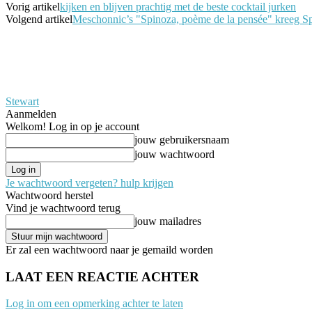
Vorig artikel
kijken en blijven prachtig met de beste cocktail jurken
Volgend artikel
Meschonnic’s "Spinoza, poème de la pensée" kreeg Spa
Stewart
Aanmelden
Welkom! Log in op je account
jouw gebruikersnaam
jouw wachtwoord
Je wachtwoord vergeten? hulp krijgen
Wachtwoord herstel
Vind je wachtwoord terug
jouw mailadres
Er zal een wachtwoord naar je gemaild worden
LAAT EEN REACTIE ACHTER
Log in om een opmerking achter te laten