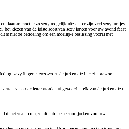
n en daarom moet je zo sexy mogelijk uitzien. er zijn veel sexy jurkjes
bij het kiezen van de juiste soort van sexy jurken voor uw avond feest
it is niet de bedoeling om een moeilijke beslissing vooral met
eding, sexy lingerie, enzovoort. de jurken die hier zijn gewoon
nstructies naar de letter worden uitgevoerd in elk van de jurken die u
n dat met veaul.com, vindt u de beste soort jurken voor uw
ijke reden waarom je zou moeten kiezen veaul.com. met de trouwjurk