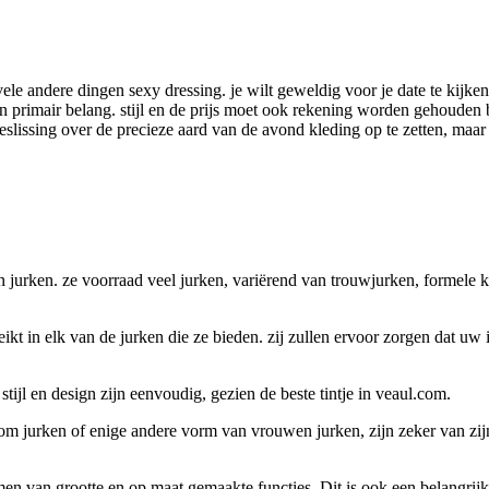
vele andere dingen sexy dressing. je wilt geweldig voor je date te kijke
an primair belang. stijl en de prijs moet ook rekening worden gehouden 
issing over de precieze aard van de avond kleding op te zetten, maar d
jurken. ze voorraad veel jurken, variërend van trouwjurken, formele kl
kt in elk van de jurken die ze bieden. zij zullen ervoor zorgen dat uw i
tijl en design zijn eenvoudig, gezien de beste tintje in veaul.com.
om jurken of enige andere vorm van vrouwen jurken, zijn zeker van zij
rmen van grootte en op maat gemaakte functies. Dit is ook een belangr