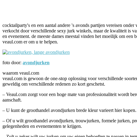
Facebook
Twitter
Pinterest
WhatsApp
cocktailparty's en een aantal andere 's avonds partijen vereisen onder 
verkocht door verschillende sexy jurk winkels, maar de kwaliteit is v
en evenement. de meeste dames meestal vinden het moeilijk om een besl
veaul.com er om u te helpen.
foto door:
avondjurken
waarom veaul.com
veaul.com is gewoon de one-stop oplossing voor verschillende soorten 
geweldig om verschillende redenen zo kort geschetst.
– Veaul.com zorgt voor een hoge mate van professionaliteit wordt berei
aanschaft.
– U kunt de groothandel avondjurken brede kleur varieert hier kopen. s
– Of u wilt groothandel avondjurken, trouwjurken, formele jurken, pr
gelegenheden en evenementen te krijgen.
– Zult u zeker wilt uw jurken om uw eigen behoeften te passen in te