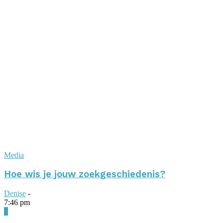
Media
Hoe wis je jouw zoekgeschiedenis?
Denise
-
7:46 pm
0