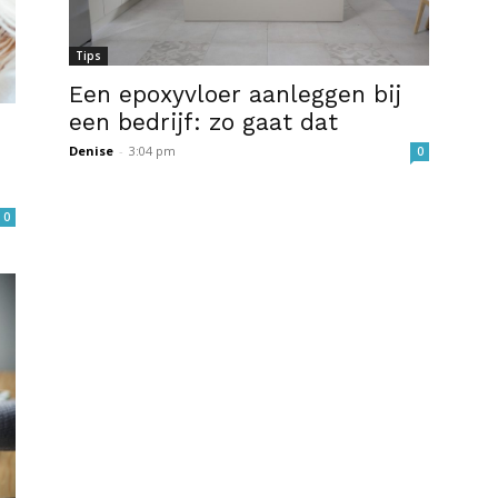
Tips
Een epoxyvloer aanleggen bij
een bedrijf: zo gaat dat
Denise
-
3:04 pm
0
0