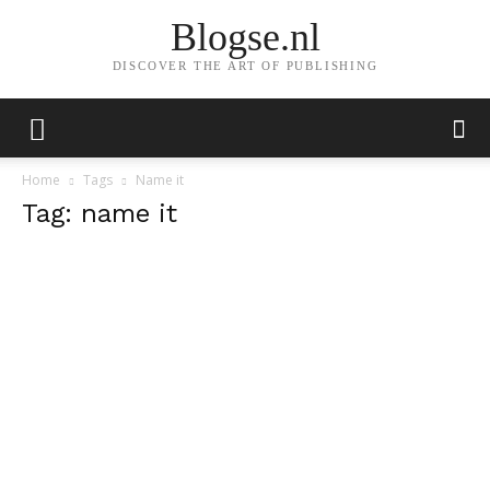
Blogse.nl
DISCOVER THE ART OF PUBLISHING
Home
Tags
Name it
Tag: name it