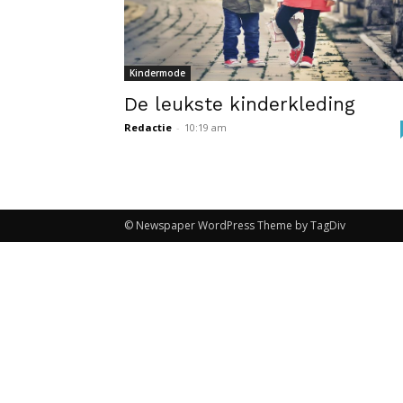
Kindermode
De leukste kinderkleding
Redactie
-
10:19 am
© Newspaper WordPress Theme by TagDiv