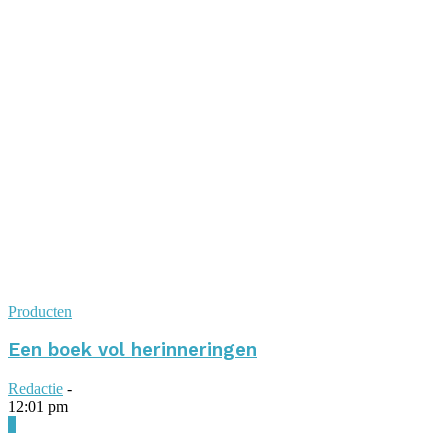
Producten
Een boek vol herinneringen
Redactie
-
12:01 pm
0