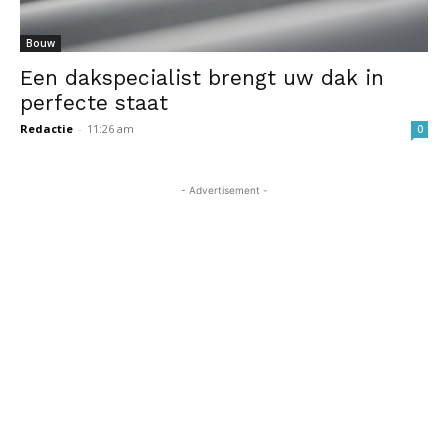
Bouw
Een dakspecialist brengt uw dak in
perfecte staat
Redactie
-
11:26 am
0
- Advertisement -