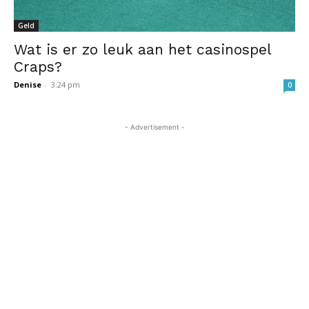
Geld
Wat is er zo leuk aan het casinospel
Craps?
Denise
-
3:24 pm
0
- Advertisement -