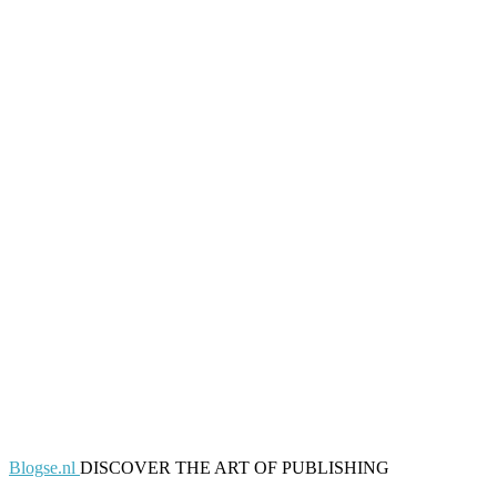
Blogse.nl
DISCOVER THE ART OF PUBLISHING