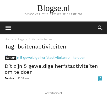
Blogse.nl
DISCOVER THE ART OF PUBLISHING
Home
Tags
Buitenactiviteiten
Tag: buitenactiviteiten
Natuur
Dit zijn 5 geweldige herfstactiviteiten
om te doen
Denise
-
10:32 am
0
- Advertisement -