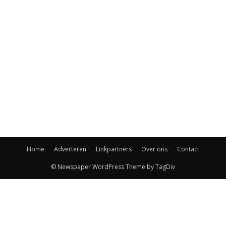
Home
Adverteren
Linkpartners
Over ons
Contact
© Newspaper WordPress Theme by TagDiv