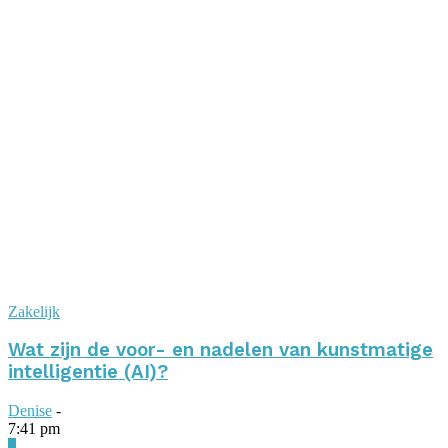
Zakelijk
Wat zijn de voor- en nadelen van kunstmatige
intelligentie (AI)?
Denise
-
7:41 pm
0