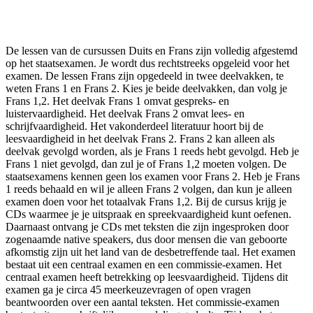
Facebook
Twitter
Pinterest
WhatsApp
De lessen van de cursussen Duits en Frans zijn volledig afgestemd
op het staatsexamen. Je wordt dus rechtstreeks opgeleid voor het
examen. De lessen Frans zijn opgedeeld in twee deelvakken, te
weten Frans 1 en Frans 2. Kies je beide deelvakken, dan volg je
Frans 1,2. Het deelvak Frans 1 omvat gespreks- en
luistervaardigheid. Het deelvak Frans 2 omvat lees- en
schrijfvaardigheid. Het vakonderdeel literatuur hoort bij de
leesvaardigheid in het deelvak Frans 2. Frans 2 kan alleen als
deelvak gevolgd worden, als je Frans 1 reeds hebt gevolgd. Heb je
Frans 1 niet gevolgd, dan zul je of Frans 1,2 moeten volgen. De
staatsexamens kennen geen los examen voor Frans 2. Heb je Frans
1 reeds behaald en wil je alleen Frans 2 volgen, dan kun je alleen
examen doen voor het totaalvak Frans 1,2. Bij de cursus krijg je
CDs waarmee je je uitspraak en spreekvaardigheid kunt oefenen.
Daarnaast ontvang je CDs met teksten die zijn ingesproken door
zogenaamde native speakers, dus door mensen die van geboorte
afkomstig zijn uit het land van de desbetreffende taal. Het examen
bestaat uit een centraal examen en een commissie-examen. Het
centraal examen heeft betrekking op leesvaardigheid. Tijdens dit
examen ga je circa 45 meerkeuzevragen of open vragen
beantwoorden over een aantal teksten. Het commissie-examen