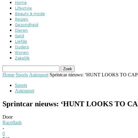
Home
Lifestyle
Beauty & mode
Reizen
Gezondheid
Dieren
Geld
Liefde
Ouders
Wonen
Zakelijk
Home
Sports
Autosport
Sprintcar nieuws: ‘HUNT LOOKS TO 
Sports
Autosport
Sprintcar nieuws: ‘HUNT LOOKS TO
Door
Raceflash
-
0