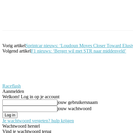
Facebook
Twitter
Pinterest
WhatsApp
Vorig artikel
Sprintcar nieuws: ‘Loudoun Moves Closer Toward Elusiv
Volgend artikel
F1 nieuws: ‘Berger wil met STR naar middenveld’
Raceflash
Aanmelden
Welkom! Log in op je account
jouw gebruikersnaam
jouw wachtwoord
Je wachtwoord vergeten? hulp krijgen
Wachtwoord herstel
Vind je wachtwoord terug