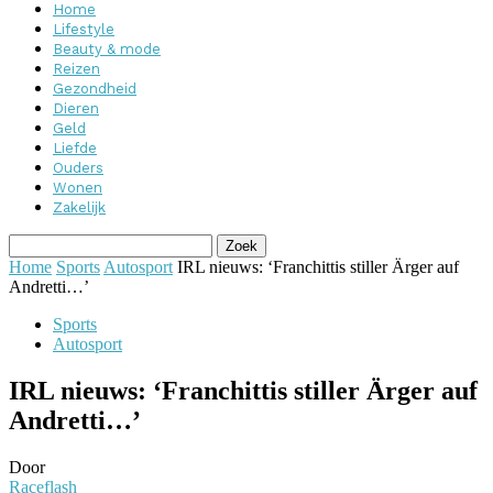
Home
Lifestyle
Beauty & mode
Reizen
Gezondheid
Dieren
Geld
Liefde
Ouders
Wonen
Zakelijk
Home
Sports
Autosport
IRL nieuws: ‘Franchittis stiller Ärger auf
Andretti…’
Sports
Autosport
IRL nieuws: ‘Franchittis stiller Ärger auf
Andretti…’
Door
Raceflash