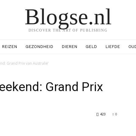
Blogse.nl
DISCOVER THE ART OF PUBLISHING
REIZEN
GEZONDHEID
DIEREN
GELD
LIEFDE
OU
nd: Grand Prix van Australië’
weekend: Grand Prix
423
0
erest
WhatsApp