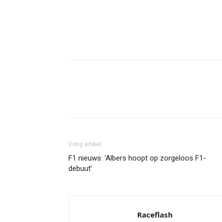
Facebook
Twitter
Pint
Vorig artikel
F1 nieuws: ‘Albers hoopt op zorgeloos F1-
debuut’
Raceflash