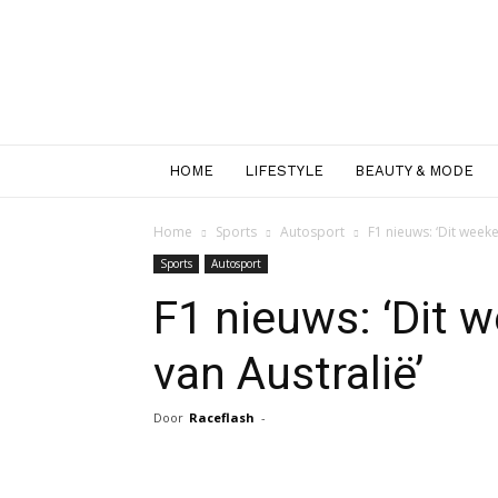
HOME
LIFESTYLE
BEAUTY & MODE
Home
Sports
Autosport
F1 nieuws: ‘Dit weeke
Sports
Autosport
F1 nieuws: ‘Dit 
van Australië’
Door
Raceflash
-
Facebook
Twitter
Pint