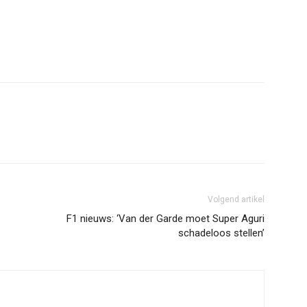
erest
WhatsApp
Volgend artikel
F1 nieuws: ‘Van der Garde moet Super Aguri
schadeloos stellen’