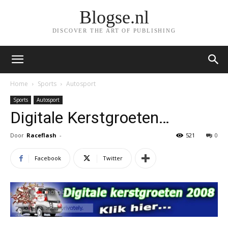
Blogse.nl
DISCOVER THE ART OF PUBLISHING
Home
Sports
Autosport
Sports
Autosport
Digitale Kerstgroeten…
Door
Raceflash
-
521
0
Facebook
Twitter