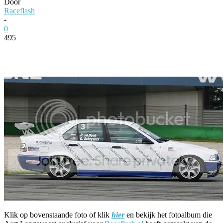
Door
Raceflash
-
0
495
Facebook
Twitter
Pinterest
WhatsApp
Klik op bovenstaande foto of klik
hier
en bekijk het fotoalbum die