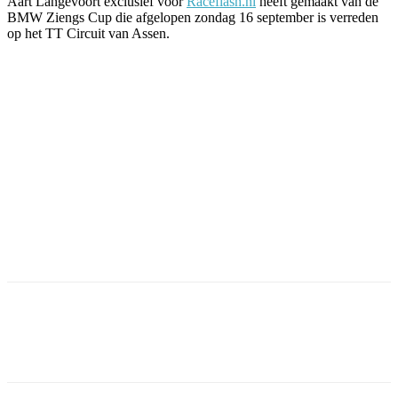
Aart Langevoort exclusief voor
Raceflash.nl
heeft gemaakt van de
BMW Ziengs Cup die afgelopen zondag 16 september is verreden
op het TT Circuit van Assen.
Facebook
Twitter
Pinterest
WhatsApp