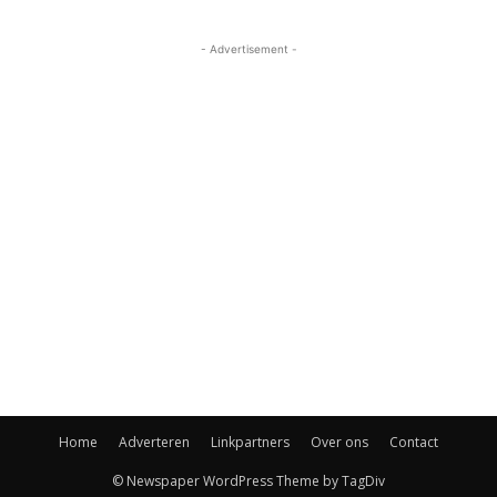
- Advertisement -
Home
Adverteren
Linkpartners
Over ons
Contact
© Newspaper WordPress Theme by TagDiv