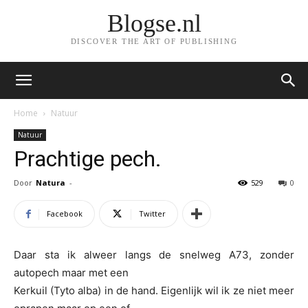
Blogse.nl
DISCOVER THE ART OF PUBLISHING
Home
Natuur
Natuur
Prachtige pech.
Door
Natura
-
529
0
Facebook
Twitter
Daar sta ik alweer langs de snelweg A73, zonder
autopech maar met een
Kerkuil
(Tyto alba)
in de hand. Eigenlijk wil ik ze niet meer