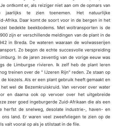
Je ontkomt er, als reiziger niet aan om de opmars van
) jaarlijks te zien toenemen. Het natuurlijke
id-Afrika. Daar komt de soort voor in de bergen in het
iezel bedekte beekbodems. Met woltransporten is de
00 zijn er verschillende meldingen van de plant in de
 1942 in Breda. De wateren waaraan de wolwasserijen
ransport. Zo begon de echte succesvolle verspreiding
 Limburg. In de jaren zeventig van de vorige eeuw was
gs de Limburgse rivieren. Ik zelf heb de plant leren
g treinen over de " IJzeren Rijn" reden. Ze staan op
n de kiezels. Als er een plant gebruik heeft gemaakt en
s het wel de Bezemkruiskruid. Van vervoer over water
oor en daarna ook op vervoer over het uitgebreide
eze zeer goed ingeburgerde Zuid-Afrikaan die als een
de herfst de snelweg, desolate industrie-, haven- en
n ons land. Er waren veel zweefvliegen te zien op de
alt vooral op als je stilstaat in de file.