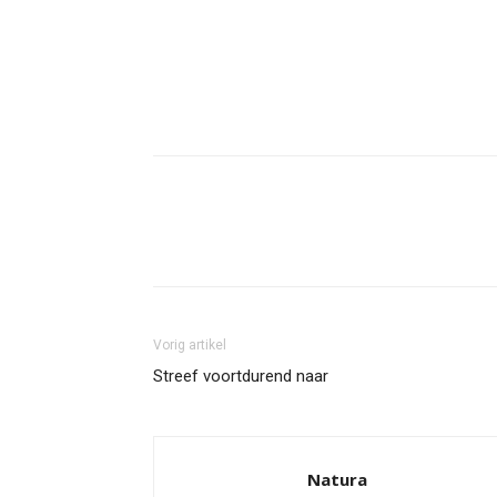
Facebook
Twitter
Pint
Vorig artikel
Streef voortdurend naar
Natura