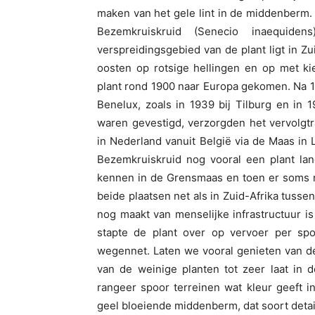
maken van het gele lint in de middenberm. 
Bezemkruiskruid (Senecio inaequidens
verspreidingsgebied van de plant ligt in Zu
oosten op rotsige hellingen en op met k
plant rond 1900 naar Europa gekomen. Na 19
Benelux, zoals in 1939 bij Tilburg en in
waren gevestigd, verzorgden het vervolgt
in Nederland vanuit België via de Maas in
Bezemkruiskruid nog vooral een plant lan
kennen in de Grensmaas en toen er soms no
beide plaatsen net als in Zuid-Afrika tusse
nog maakt van menselijke infrastructuur i
stapte de plant over op vervoer per sp
wegennet. Laten we vooral genieten van d
van de weinige planten tot zeer laat in 
rangeer spoor terreinen wat kleur geeft i
geel bloeiende middenberm, dat soort details v