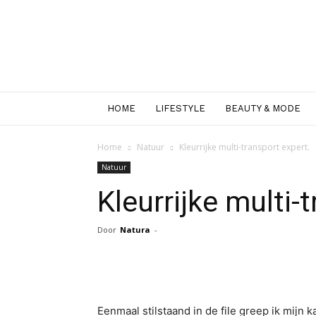
HOME
LIFESTYLE
BEAUTY & MODE
Home
Natuur
Kleurrijke multi-transport expert.
Natuur
Kleurrijke multi-
Door
Natura
-
Facebook
Twitter
Pint
Eenmaal stilstaand in de file greep ik mijn 