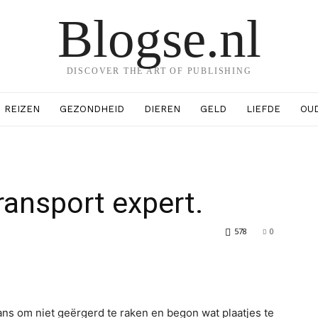
Blogse.nl
DISCOVER THE ART OF PUBLISHING
REIZEN
GEZONDHEID
DIEREN
GELD
LIEFDE
OU
transport expert.
578
0
erest
WhatsApp
kans om niet geërgerd te raken en begon wat plaatjes te