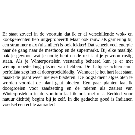
Er staat zoveel in de voortuin dat ik er al verschillende wok- en
kookgerechten heb uitgeprobeerd! Maar ook rauw als garnering bij
een strammer max (uitsmijter) is ook lekker! Dat scheelt veel energie
naar de gang naar de mesthoop en de supermarkt. Bij elke maaltijd
pak je gewoon wat je nodig hebt en de rest laat je gewoon rustig
staan. Als je Winterpostelein verstandig beheerd kun je er met
weinig moeite lang plezier van hebben. De Latijnse achternaam:
perfoliáta zegt het al doorgroeidbladig. Wanneer je het hart laat staan
maakt de plant weer nieuwe bladeren. De oogst dient afgesloten te
worden voordat de plant gaat bloeien. Een paar planten laat ik
doorgroeien voor zaadzetting en de mieren als zaaiers van
Winterpostelein in de voortuin laat ik ook met rust. Eerbied voor
natuur dichtbij begint bij je zelf. In die gedachte goed is Indianen
voedsel een echte aanrader!