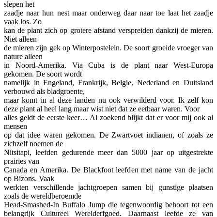
slepen het
zaadje naar hun nest maar onderweg daar naar toe laat het zaadje
vaak los. Zo
kan de plant zich op grotere afstand verspreiden dankzij de mieren.
Niet alleen
de mieren zijn gek op Winterpostelein. De soort groeide vroeger van
nature alleen
in Noord-Amerika. Via Cuba is de plant naar West-Europa
gekomen. De soort wordt
namelijk in Engeland, Frankrijk, Belgie, Nederland en Duitsland
verbouwd als bladgroente,
maar komt in al deze landen nu ook verwilderd voor. Ik zelf kon
deze plant al heel lang maar wist niet dat ze eetbaar waren. Voor
alles geldt de eerste keer… Al zoekend blijkt dat er voor mij ook al
mensen
op dat idee waren gekomen. De Zwartvoet indianen, of zoals ze
zichzelf noemen de
Nitsitapi, leefden gedurende meer dan 5000 jaar op uitgestrekte
prairies van
Canada en Amerika. De Blackfoot leefden met name van de jacht
op Bizons. Vaak
werkten verschillende jachtgroepen samen bij gunstige plaatsen
zoals de wereldberoemde
Head-Smashed-In Buffalo Jump die tegenwoordig behoort tot een
belangrijk Cultureel Werelderfgoed. Daarnaast leefde ze van