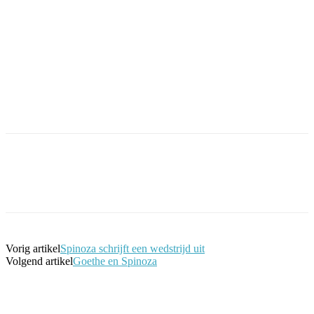
Facebook
Twitter
Pinterest
WhatsApp
Vorig artikel
Spinoza schrijft een wedstrijd uit
Volgend artikel
Goethe en Spinoza