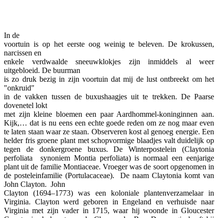
Facebook
Twitter
Pinterest
WhatsApp
In de
voortuin is op het eerste oog weinig te beleven. De krokussen,
narcissen en
enkele verdwaalde sneeuwklokjes zijn inmiddels al weer
uitgebloeid. De buurman
is zo druk bezig in zijn voortuin dat mij de lust ontbreekt om het
"onkruid"
in de vakken tussen de buxushaagjes uit te trekken. De Paarse
dovenetel lokt
met zijn kleine bloemen een paar Aardhommel-koninginnen aan.
Kijk,… dat is nu eens een echte goede reden om ze nog maar even
te laten staan waar ze staan. Observeren kost al genoeg energie. Een
helder fris groene plant met schopvormige blaadjes valt duidelijk op
tegen de donkergroene buxus. De Winterpostelein (Claytonia
perfoliata synoniem Montia perfoliata) is normaal een eenjarige
plant uit de familie Montiaceae. Vroeger was de soort opgenomen in
de posteleinfamilie (Portulacaceae). De naam Claytonia komt van
John Clayton.
John
Clayton (1694–1773) was een koloniale plantenverzamelaar in
Virginia. Clayton werd geboren in Engeland en verhuisde naar
Virginia met zijn vader in 1715, waar hij woonde in Gloucester