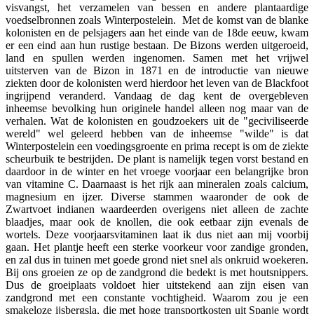
visvangst, het verzamelen van bessen en andere plantaardige
voedselbronnen zoals Winterpostelein. Met de komst van de blanke
kolonisten en de pelsjagers aan het einde van de 18de eeuw, kwam
er een eind aan hun rustige bestaan. De Bizons werden uitgeroeid,
land en spullen werden ingenomen. Samen met het vrijwel
uitsterven van de Bizon in 1871 en de introductie van nieuwe
ziekten door de kolonisten werd hierdoor het leven van de Blackfoot
ingrijpend veranderd. Vandaag de dag kent de overgebleven
inheemse bevolking hun originele handel alleen nog maar van de
verhalen. Wat de kolonisten en goudzoekers uit de "geciviliseerde
wereld" wel geleerd hebben van de inheemse "wilde" is dat
Winterpostelein een voedingsgroente en prima recept is om de ziekte
scheurbuik te bestrijden. De plant is namelijk tegen vorst bestand en
daardoor in de winter en het vroege voorjaar een belangrijke bron
van vitamine C. Daarnaast is het rijk aan mineralen zoals calcium,
magnesium en ijzer. Diverse stammen waaronder de ook de
Zwartvoet indianen waardeerden overigens niet alleen de zachte
blaadjes, maar ook de knollen, die ook eetbaar zijn evenals de
wortels. Deze voorjaarsvitaminen laat ik dus niet aan mij voorbij
gaan. Het plantje heeft een sterke voorkeur voor zandige gronden,
en zal dus in tuinen met goede grond niet snel als onkruid woekeren.
Bij ons groeien ze op de zandgrond die bedekt is met houtsnippers.
Dus de groeiplaats voldoet hier uitstekend aan zijn eisen van
zandgrond met een constante vochtigheid. Waarom zou je een
smakeloze ijsbergsla, die met hoge transportkosten uit Spanje wordt