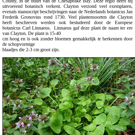
County, in de buurt van de Chesapeake Bay. Deze regio heeft hij
uitvoerend botanisch verkent. Clayton verzond veel exemplaren,
evenals manuscript beschrijvingen naar de Nederlands botanicus Jan
Frederik Gronovius rond 1730. Veel plantensoorten die Clayton
heeft beschreven werden ook bestudeerd door de Europese
botanicus Carl Linnaeus. Linnaeus gaf deze plant de naam ter ere
van Clayton. De plant is 15-40
cm hoog en is ook zonder bloemen gemakkelijk te herkennen door
de schopvormige
blaadjes die 2-3 cm groot zijn.