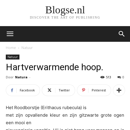
Blogse.nl
DISCOVER THE ART OF PUBLISHING
Home
Natuur
Natuur
Hartverwarmende hoop.
Door
Natura
-
513
0
Facebook
Twitter
Pinterest
Het Roodborstje (Erithacus rubecula) is
met zijn opvallende kleur en zijn gitzwarte grote ogen
een mooi en