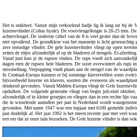
Facebook
Twitter
Pinterest
WhatsApp
Het is snikheet. Vanuit mijn verkoelend badje lig ik lang uit bij de 
luzernevlinder (Colias hyale). De voorvleugellengte is 20-25 mm. De
achtervleugel. De onderste cirkel van de 8 is veel groter dan de bove
niet opvallend. De grondkleur van het mannetje is licht groenachtig 
zeer onrustige vlinder. De gele luzernevlinder vliegt op open terre
zetten de eitjes afzonderlijk af op de bladeren of stengels. Ei-afzett
Vanaf juni kun je de rupsen vinden. De rups voedt zich aanvankelijk
dagen eten de rupsen hele bladeren. De soort overwintert als rups 
strooisellaag. Verpopping vindt plaats aan de stengel van de waardplant
In Centraal-Europa kunnen er bij sommige klavervelden soms (vele) d
bijvoorbeeld luzerne en klavers, soorten die eveneens als waardpla
drinkend gevonden. Vanuit Midden-Europa vliegt de Gele luzernevlinder
opduiken. De volgende generatie vliegt van begin juli-eind oktober,
afzonderlijk of in kleine groepjes en vliegen dan in een rechte lijn v
die in wisselende aantallen per jaar in Nederland wordt waargenomen
gevonden. Met name 1947 was een topjaar met 6100 gemelde individu
jaar duidelijk af. Het jaar 1992 is het meest recente jaar met veel 
een eer dat ze onze tuin bezoeken. De Gele luzerne vlinder is dan oo