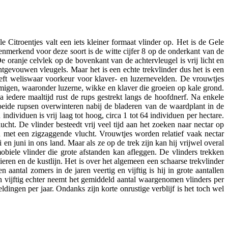
e Citroentjes valt een iets kleiner formaat vlinder op. Het is de Gele
nmerkend voor deze soort is de witte cijfer 8 op de onderkant van de
e oranje celvlek op de bovenkant van de achtervleugel is vrij licht en
htgevouwen vleugels. Maar het is een echte trekvlinder dus het is een
heeft weliswaar voorkeur voor klaver- en luzernevelden. De vrouwtjes
loemigen, waaronder luzerne, wikke en klaver die groeien op kale grond.
 iedere maaltijd rust de rups gestrekt langs de hoofdnerf. Na enkele
oeide rupsen overwinteren nabij de bladeren van de waardplant in de
individuen is vrij laag tot hoog, circa 1 tot 64 individuen per hectare.
ht. De vlinder besteedt vrij veel tijd aan het zoeken naar nectar op
n met een zigzaggende vlucht. Vrouwtjes worden relatief vaak nectar
n juni in ons land. Maar als ze op de trek zijn kan hij vrijwel overal
obiele vlinder die grote afstanden kan afleggen. De vlinders trekken
ieren en de kustlijn. Het is over het algemeen een schaarse trekvlinder
ntal zomers in de jaren veertig en vijftig is hij in grote aantallen
vijftig echter neemt het gemiddeld aantal waargenomen vlinders per
ingen per jaar. Ondanks zijn korte onrustige verblijf is het toch wel