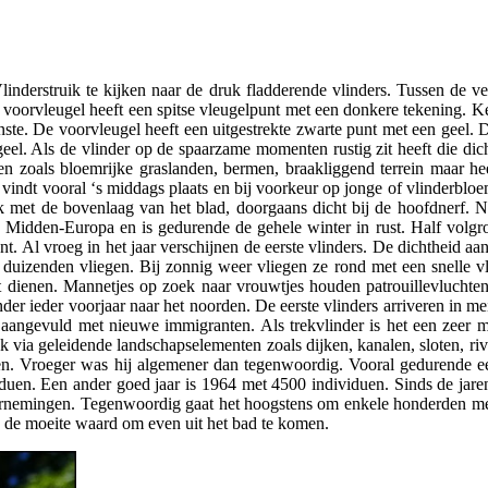
Vlinderstruik te kijken naar de druk fladderende vlinders. Tussen de vel
 voorvleugel heeft een spitse vleugelpunt met een donkere tekening. Ke
nste. De voorvleugel heeft een uitgestrekte zwarte punt met een geel. D
geel. Als de vlinder op de spaarzame momenten rustig zit heeft die dic
inen zoals bloemrijke graslanden, bermen, braakliggend terrein maar 
ing vindt vooral ‘s middags plaats en bij voorkeur op jonge of vlinderb
 met de bovenlaag van het blad, doorgaans dicht bij de hoofdnerf. Na
in Midden-Europa en is gedurende de gehele winter in rust. Half volgr
. Al vroeg in het jaar verschijnen de eerste vlinders. De dichtheid aan 
uizenden vliegen. Bij zonnig weer vliegen ze rond met een snelle vluc
nt dienen. Mannetjes op zoek naar vrouwtjes houden patrouillevluchte
 ieder voorjaar naar het noorden. De eerste vlinders arriveren in mei e
 aangevuld met nieuwe immigranten. Als trekvlinder is het een zeer m
aak via geleidende landschapselementen zoals dijken, kanalen, sloten, riv
. Vroeger was hij algemener dan tegenwoordig. Vooral gedurende een aa
en. Een ander goed jaar is 1964 met 4500 individuen. Sinds de jaren 
waarnemingen. Tegenwoordig gaat het hoogstens om enkele honderden meld
k de moeite waard om even uit het bad te komen.