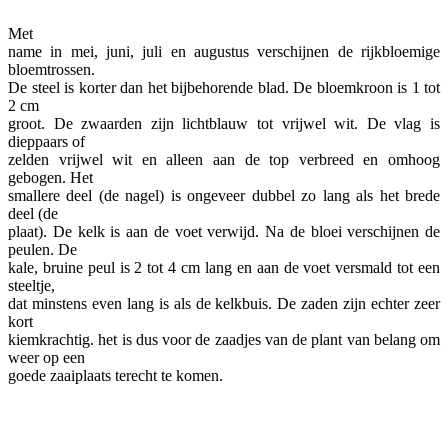
Met
name in mei, juni, juli en augustus verschijnen de rijkbloemige
bloemtrossen.
De steel is korter dan het bijbehorende blad. De bloemkroon is 1 tot
2 cm
groot. De zwaarden zijn lichtblauw tot vrijwel wit. De vlag is
dieppaars of
zelden vrijwel wit en alleen aan de top verbreed en omhoog
gebogen. Het
smallere deel (de nagel) is ongeveer dubbel zo lang als het brede
deel (de
plaat). De kelk is aan de voet verwijd. Na de bloei verschijnen de
peulen. De
kale, bruine peul is 2 tot 4 cm lang en aan de voet versmald tot een
steeltje,
dat minstens even lang is als de kelkbuis. De zaden zijn echter zeer
kort
kiemkrachtig. het is dus voor de zaadjes van de plant van belang om
weer op een
goede zaaiplaats terecht te komen.