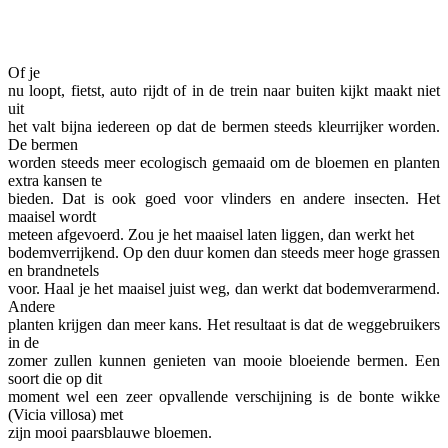
Facebook
Twitter
Pinterest
WhatsApp
Of je
nu loopt, fietst, auto rijdt of in de trein naar buiten kijkt maakt niet
uit
het valt bijna iedereen op dat de bermen steeds kleurrijker worden.
De bermen
worden steeds meer ecologisch gemaaid om de bloemen en planten
extra kansen te
bieden. Dat is ook goed voor vlinders en andere insecten. Het
maaisel wordt
meteen afgevoerd. Zou je het maaisel laten liggen, dan werkt het
bodemverrijkend. Op den duur komen dan steeds meer hoge grassen
en brandnetels
voor. Haal je het maaisel juist weg, dan werkt dat bodemverarmend.
Andere
planten krijgen dan meer kans. Het resultaat is dat de weggebruikers
in de
zomer zullen kunnen genieten van mooie bloeiende bermen. Een
soort die op dit
moment wel een zeer opvallende verschijning is de bonte wikke
(Vicia villosa) met
zijn mooi paarsblauwe bloemen.