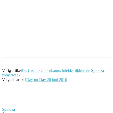
Facebook
Twitter
Pinterest
WhatsApp
Vorig artikel
Dr. Ursula Goldenbaum, inleider tijdens de Spinoza-
zomerweek
Volgend artikel
Day tot Day 26 juni 2010
Spinoza