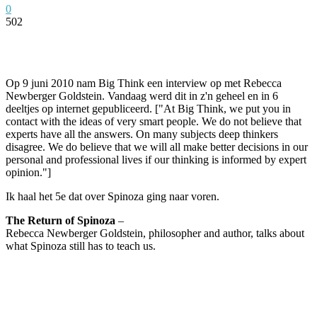
0
502
Facebook
Twitter
Pinterest
WhatsApp
Op 9 juni 2010 nam Big Think een interview op met Rebecca
Newberger Goldstein. Vandaag werd dit in z'n geheel en in 6
deeltjes op internet gepubliceerd. ["At Big Think, we put you in
contact with the ideas of very smart people. We do not believe that
experts have all the answers. On many subjects deep thinkers
disagree. We do believe that we will all make better decisions in our
personal and professional lives if our thinking is informed by expert
opinion."]
Ik haal het 5e dat over Spinoza ging naar voren.
The Return of Spinoza
–
Rebecca Newberger Goldstein, philosopher and author, talks about
what Spinoza still has to teach us.