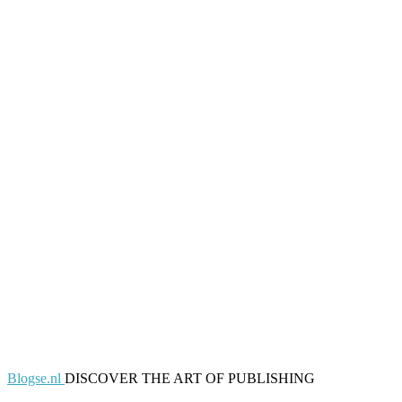
Blogse.nl
DISCOVER THE ART OF PUBLISHING