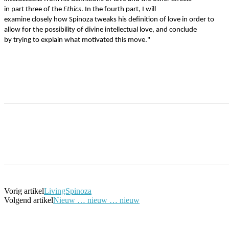
in part three of the
Ethics
. In the fourth part, I will
examine closely how Spinoza tweaks his definition of love in order to
allow for the possibility of divine intellectual love, and conclude
by trying to explain what motivated this move."
Facebook
Twitter
Pinterest
WhatsApp
Vorig artikel
LivingSpinoza
Volgend artikel
Nieuw … nieuw … nieuw