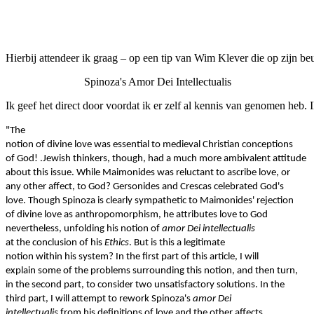
Facebook
Twitter
Pinterest
WhatsApp
Hierbij attendeer ik graag – op een tip van Wim Klever die op zijn b
Spinoza's Amor Dei Intellectualis
Ik geef het direct door voordat ik er zelf al kennis van genomen heb.
"The
notion of divine love was essential to medieval Christian conceptions
of God! .Jewish thinkers, though, had a much more ambivalent attitude
about this issue. While Maimonides was reluctant to ascribe love, or
any other affect, to God? Gersonides and Crescas celebrated God's
love. Though Spinoza is clearly sympathetic to Maimonides' rejection
of divine love as anthropomorphism, he attributes love to God
nevertheless, unfolding his notion of
amor Dei intellectualis
at the conclusion of his
Ethics
. But is this a legitimate
notion within his system? In the first part of this article, I will
explain some of the problems surrounding this notion, and then turn,
in the second part, to consider two unsatisfactory solutions. In the
third part, I will attempt to rework Spinoza's
amor Dei
intellectualis
from his definitions of love and the other affects