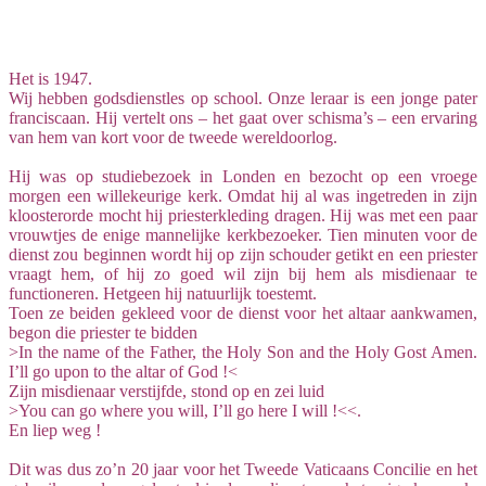
Facebook
Twitter
Pinterest
WhatsApp
Het is 1947.
Wij hebben godsdienstles op school. Onze leraar is een jonge pater
franciscaan. Hij vertelt ons – het gaat over schisma’s – een ervaring
van hem van kort voor de tweede wereldoorlog.
Hij was op studiebezoek in Londen en bezocht op een vroege
morgen een willekeurige kerk. Omdat hij al was ingetreden in zijn
kloosterorde mocht hij priesterkleding dragen. Hij was met een paar
vrouwtjes de enige mannelijke kerkbezoeker. Tien minuten voor de
dienst zou beginnen wordt hij op zijn schouder getikt en een priester
vraagt hem, of hij zo goed wil zijn bij hem als misdienaar te
functioneren. Hetgeen hij natuurlijk toestemt.
Toen ze beiden gekleed voor de dienst voor het altaar aankwamen,
begon die priester te bidden
>In the name of the Father, the Holy Son and the Holy Gost Amen.
I’ll go upon to the altar of God !<
Zijn misdienaar verstijfde, stond op en zei luid
>You can go where you will, I’ll go here I will !<<.
En liep weg !
Dit was dus zo’n 20 jaar voor het Tweede Vaticaans Concilie en het