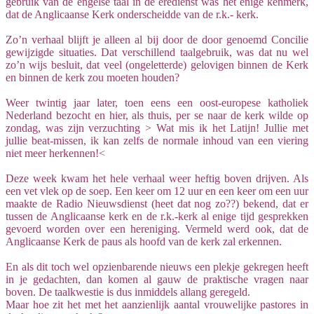
gebruik van de engelse taal in de eredienst was het enige kenmerk,
dat de Anglicaanse Kerk onderscheidde van de r.k.- kerk.
Zo’n verhaal blijft je alleen al bij door de door genoemd Concilie
gewijzigde situaties. Dat verschillend taalgebruik, was dat nu wel
zo’n wijs besluit, dat veel (ongeletterde) gelovigen binnen de Kerk
en binnen de kerk zou moeten houden?
Weer twintig jaar later, toen eens een oost-europese katholiek
Nederland bezocht en hier, als thuis, per se naar de kerk wilde op
zondag, was zijn verzuchting > Wat mis ik het Latijn! Jullie met
jullie beat-missen, ik kan zelfs de normale inhoud van een viering
niet meer herkennen!<
Deze week kwam het hele verhaal weer heftig boven drijven. Als
een vet vlek op de soep. Een keer om 12 uur en een keer om een uur
maakte de Radio Nieuwsdienst (heet dat nog zo??) bekend, dat er
tussen de Anglicaanse kerk en de r.k.-kerk al enige tijd gesprekken
gevoerd worden over een hereniging. Vermeld werd ook, dat de
Anglicaanse Kerk de paus als hoofd van de kerk zal erkennen.
En als dit toch wel opzienbarende nieuws een plekje gekregen heeft
in je gedachten, dan komen al gauw de praktische vragen naar
boven. De taalkwestie is dus inmiddels allang geregeld.
Maar hoe zit het met het aanzienlijk aantal vrouwelijke pastores in