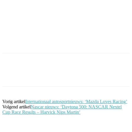
Facebook
Twitter
Pinterest
WhatsApp
Vorig artikel
Internationaal autosportnieuws: ‘Mazda Loves Racing’
Volgend artikel
Nascar nieuws: ‘Daytona 500: NASCAR Nextel
Cup Race Results – Harvick Nips Martin’