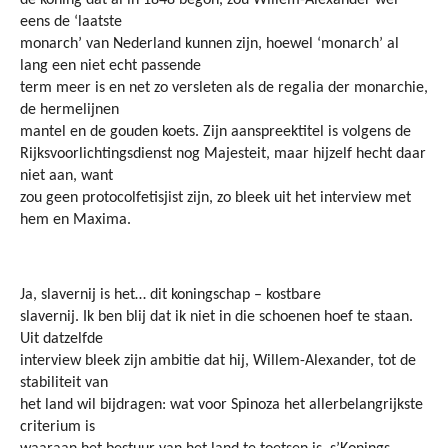
de koning dat al in 1848 begon, zou Willem-Alexander wel
eens de ‘laatste
monarch’ van Nederland kunnen zijn, hoewel ‘monarch’ al
lang een niet echt passende
term meer is en net zo versleten als de regalia der monarchie,
de hermelijnen
mantel en de gouden koets. Zijn aanspreektitel is volgens de
Rijksvoorlichtingsdienst nog Majesteit, maar hijzelf hecht daar
niet aan, want
zou geen protocolfetisjist zijn, zo bleek uit het interview met
hem en Maxima.
Ja, slavernij is het… dit koningschap – kostbare
slavernij. Ik ben blij dat ik niet in die schoenen hoef te staan.
Uit datzelfde
interview bleek zijn ambitie dat hij, Willem-Alexander, tot de
stabiliteit van
het land wil bijdragen: wat voor Spinoza het allerbelangrijkste
criterium is