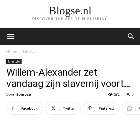
Blogse.nl
DISCOVER THE ART OF PUBLISHING
Home
Lifestyle
Lifestyle
Willem-Alexander zet
vandaag zijn slavernij voort…
Door
Spinoza
-
582
0
Facebook
Twitter
Pinterest