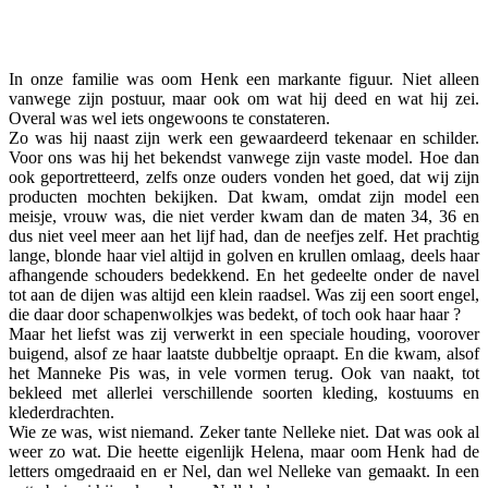
Facebook
Twitter
Pinterest
WhatsApp
In onze familie was oom Henk een markante figuur. Niet alleen
vanwege zijn postuur, maar ook om wat hij deed en wat hij zei.
Overal was wel iets ongewoons te constateren.
Zo was hij naast zijn werk een gewaardeerd tekenaar en schilder.
Voor ons was hij het bekendst vanwege zijn vaste model. Hoe dan
ook geportretteerd, zelfs onze ouders vonden het goed, dat wij zijn
producten mochten bekijken. Dat kwam, omdat zijn model een
meisje, vrouw was, die niet verder kwam dan de maten 34, 36 en
dus niet veel meer aan het lijf had, dan de neefjes zelf. Het prachtig
lange, blonde haar viel altijd in golven en krullen omlaag, deels haar
afhangende schouders bedekkend. En het gedeelte onder de navel
tot aan de dijen was altijd een klein raadsel. Was zij een soort engel,
die daar door schapenwolkjes was bedekt, of toch ook haar haar ?
Maar het liefst was zij verwerkt in een speciale houding, voorover
buigend, alsof ze haar laatste dubbeltje opraapt. En die kwam, alsof
het Manneke Pis was, in vele vormen terug. Ook van naakt, tot
bekleed met allerlei verschillende soorten kleding, kostuums en
klederdrachten.
Wie ze was, wist niemand. Zeker tante Nelleke niet. Dat was ook al
weer zo wat. Die heette eigenlijk Helena, maar oom Henk had de
letters omgedraaid en er Nel, dan wel Nelleke van gemaakt. In een