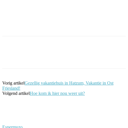
Facebook
Twitter
Pinterest
WhatsApp
Vorig artikel
Gezellig vakantiehuis in Hatzum, Vakantie in Ost
Friesland!
Volgend artikel
Hoe kom ik hier nou weer uit?
Espermuzo