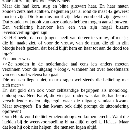
zotte bui zei hij ook wel eens Nellebel.
Maar die had kort, stug en bijna gitzwart haar. En haar maten
zouden zelfs met achttien, negentien jaar al rond de maat 42 geweest
moeten zijn. Die kon dus nooit zijn tekenvoorbeeld zijn geweest.
Dat zouden wij nooit van onze ouders hebben mogen aanschouwen.
Een verklaring hiervoor kan een van zijn nogal bizarre
levensovertuigingen zijn.
>> Het beeld, dat een jongen heeft van de eerste vrouw, of meisje,
die hij naakt ziet, of voor de vrouw, van de man, die zij in zijn
blootje heeft gezien, dat beeld blijft hem en haar tot aan de dood toe
bij.<<
Een ander was
>>Ze zouden in de nederlandse taal eens iets anders moeten
verzinnen voor de uitgang >-loog<, wanneer het over beoefenaars
van een soort wetenschap gaat.
Die mensen liegen niet, maar dragen wel steeds die betiteling met
zich mee<<
En dat gold dan ook voor zelfstandige begrippen als monoloog,
epiloog enz. Neef Karel, die vier jaar ouder was dan ik, had hem al
verschillende malen uitgelegd, waar die uitgang vandaan kwam.
Maar tevergeefs. En dan kwam ook altijd prompt de uitzondering
opdraven!
Oom Henk vond de titel »meteoroloog« volkomen terecht. Want die
hadden bij de weersvoorspelling bijna altijd ongelijk. Helaas. Maar
dat kon hij ook niet helpen, die mensen logen altijd.