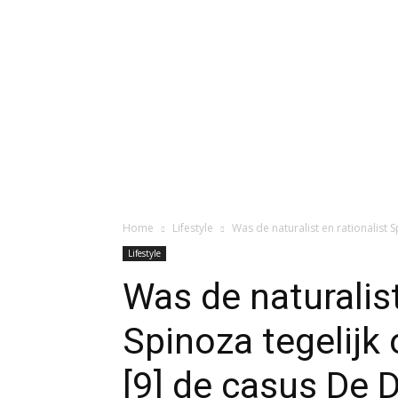
Home
Lifestyle
Was de naturalist en rationalist S
Lifestyle
Was de naturalist
Spinoza tegelijk
[9] de casus De D