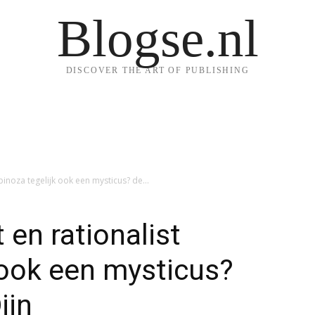
Blogse.nl
DISCOVER THE ART OF PUBLISHING
pinoza tegelijk ook een mysticus? de...
 en rationalist
 ook een mysticus?
ijn