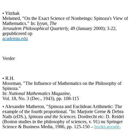
• Yitzhak
Melamed, "On the Exact Science of Nonbeings: Spinoza's View of
Mathematics." In:
Iyyun, The
Jerusalem Philosophical Quarterly,
49 (January 2000); 3-22,
gepubliceerd op
academia.edu
Verder
• R.H.
Moorman, "The Influence of Mathematics on the Philosophy of
Spinoza."
In:
National Mathematics Magazine
,
Vol. 18, No. 3 (Dec., 1943), pp. 108-115
•
Alexandre Matheron, "Spinoza and Euclidean Arithmetic: The
example of the fourth proportional. "In: Marjorie Grene & Debra
Nails (eDS.),
Spinoza and the Sciences
. Dordrecht etc: D. Reidel
(Boston studies in the philosophy of sciences, v. 91) nu Springer
Science & Business Media, 1986, pp. 125-150 –
books.google
.