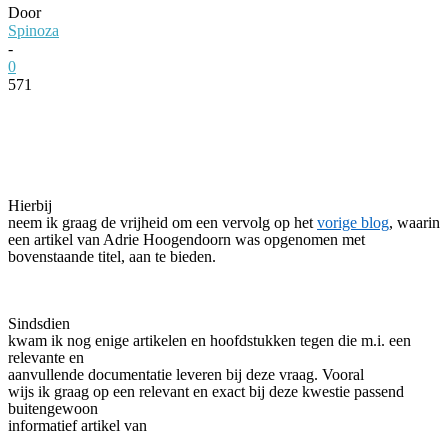
Door
Spinoza
-
0
571
Facebook
Twitter
Pinterest
WhatsApp
Hierbij
neem ik graag de vrijheid om een vervolg op het
vorige blog
, waarin
een artikel van Adrie Hoogendoorn was opgenomen met
bovenstaande titel, aan te bieden.
Sindsdien
kwam ik nog enige artikelen en hoofdstukken tegen die m.i. een
relevante en
aanvullende documentatie leveren bij deze vraag.
Vooral
wijs ik graag op een relevant en exact bij deze kwestie passend
buitengewoon
informatief artikel van