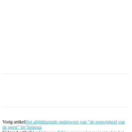
Facebook
Twitter
Pinterest
WhatsApp
Vorig artikel
Het altijddurende onderwerp van "de eeuwigheid van
de geest" bij Spinoza