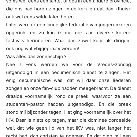
soms wel eens een tante, of opa in een andere provincie,
die ons had horen zingen in de kerk en dat dan »thuis«
ook wel eens wilde laten horen.
Later werd er een landelijke federatie van jongerenkoren
opgericht en zo kan ik me ook aan diverse koren-
festivals herinneren. Waar dan zowel koor als dirigent
ook nog wat »bijgepraat« werden!
Was alles dan zonneschijn ?
Nee ! Eens werden we voor de Vredes-zondag
uitgenodigd in een oecumenisch dienst te zingen. Het
enig oecumenische was, dat wij daar onze liederen
zongen en onze fan-club hadden meegebracht. De dienst
draaide voornamelijk rond de preek, waarvoor ze een
studenten-pastor hadden uitgenodigd. En die preek
stond mij bijzonder tegen. Het ging voornamelijk over het
IKV. Daar is niets op tegen, maar die dominee oordeelde
wel, dat wie geen lid van het IKV was, niet langer het
recht had zich christen te noemen. En dat ging mij een