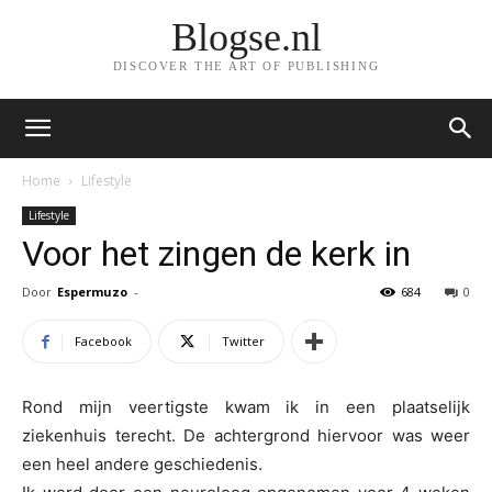
Blogse.nl
DISCOVER THE ART OF PUBLISHING
Home
Lifestyle
Lifestyle
Voor het zingen de kerk in
Door
Espermuzo
-
684
0
Facebook
Twitter
Rond mijn veertigste kwam ik in een plaatselijk
ziekenhuis terecht. De achtergrond hiervoor was weer
een heel andere geschiedenis.