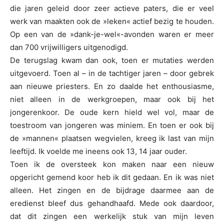
die jaren geleid door zeer actieve paters, die er veel
werk van maakten ook de »leken« actief bezig te houden.
Op een van de »dank-je-wel«-avonden waren er meer
dan 700 vrijwilligers uitgenodigd.
De terugslag kwam dan ook, toen er mutaties werden
uitgevoerd. Toen al – in de tachtiger jaren – door gebrek
aan nieuwe priesters. En zo daalde het enthousiasme,
niet alleen in de werkgroepen, maar ook bij het
jongerenkoor. De oude kern hield wel vol, maar de
toestroom van jongeren was miniem. En toen er ook bij
de »mannen« plaatsen wegvielen, kreeg ik last van mijn
leeftijd. Ik voelde me ineens ook 13, 14 jaar ouder.
Toen ik de oversteek kon maken naar een nieuw
opgericht gemend koor heb ik dit gedaan. En ik was niet
alleen. Het zingen en de bijdrage daarmee aan de
eredienst bleef dus gehandhaafd. Mede ook daardoor,
dat dit zingen een werkelijk stuk van mijn leven