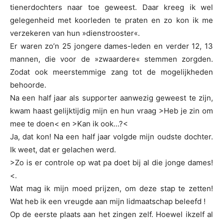
tienerdochters naar toe geweest. Daar kreeg ik wel
gelegenheid met koorleden te praten en zo kon ik me
verzekeren van hun »dienstrooster«.
Er waren zo’n 25 jongere dames-leden en verder 12, 13
mannen, die voor de »zwaardere« stemmen zorgden.
Zodat ook meerstemmige zang tot de mogelijkheden
behoorde.
Na een half jaar als supporter aanwezig geweest te zijn,
kwam haast gelijktijdig mijn en hun vraag >Heb je zin om
mee te doen< en >Kan ik ook…?<
Ja, dat kon! Na een half jaar volgde mijn oudste dochter.
Ik weet, dat er gelachen werd.
>Zo is er controle op wat pa doet bij al die jonge dames!
<.
Wat mag ik mijn moed prijzen, om deze stap te zetten!
Wat heb ik een vreugde aan mijn lidmaatschap beleefd !
Op de eerste plaats aan het zingen zelf. Hoewel ikzelf al