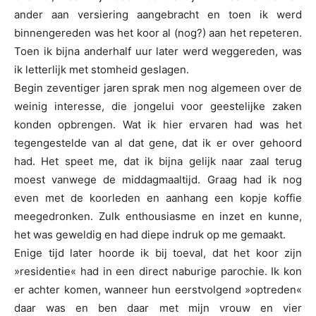
ander aan versiering aangebracht en toen ik werd
binnengereden was het koor al (nog?) aan het repeteren.
Toen ik bijna anderhalf uur later werd weggereden, was
ik letterlijk met stomheid geslagen.
Begin zeventiger jaren sprak men nog algemeen over de
weinig interesse, die jongelui voor geestelijke zaken
konden opbrengen. Wat ik hier ervaren had was het
tegengestelde van al dat gene, dat ik er over gehoord
had. Het speet me, dat ik bijna gelijk naar zaal terug
moest vanwege de middagmaaltijd. Graag had ik nog
even met de koorleden en aanhang een kopje koffie
meegedronken. Zulk enthousiasme en inzet en kunne,
het was geweldig en had diepe indruk op me gemaakt.
Enige tijd later hoorde ik bij toeval, dat het koor zijn
»residentie« had in een direct naburige parochie. Ik kon
er achter komen, wanneer hun eerstvolgend »optreden«
daar was en ben daar met mijn vrouw en vier